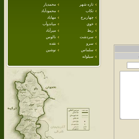
تازه شهر
محمديار
تكاب
محمودآباد
چهاربرج
مهاباد
خوي
مياندوآب
ربط
ميرآباد
سردشت
نالوس
سرو
نقده
سلماس
نوشين
سيلوانه