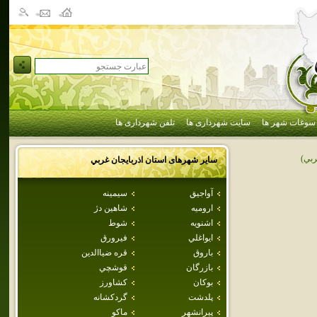
سوغات شهر ها
سایت شهرداری ها
تلفن شهرداری ها
ربي)
سایر شهرهای استان
اذربايجان غربي
آواجيق
سيمينه
اروميه
شاهين دژ
اشنويه
شوط
ايواغلي
فيرورق
باروق
قره ضياالدين
بازرگان
قوشچي
بوكان
كشاورز
پلدشت
گردکشانه
پيرانشهر
ماكو