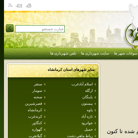
سوغات شهر ها
سایت شهرداری ها
تلفن شهرداری ها
سایر شهرهای استان
كرمانشاه
اسلام آبادغرب
سنقر
ازگله
سومار
باينگان
صحنه
بيستون
قصرشيرين
پاوه
كرمانشاه
تازه آباد
كرندغرب
جوانرود
كنگاور
حميل
گهواره
وزران انجام شده تا کنون
رباط ماهي دشت
گيلانغرب