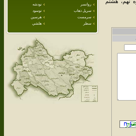
ره نهم، هشتم
روانسر
نودشه
سرپل ذهاب
نوسود
سرمست
هرسين
سطر
هلشي