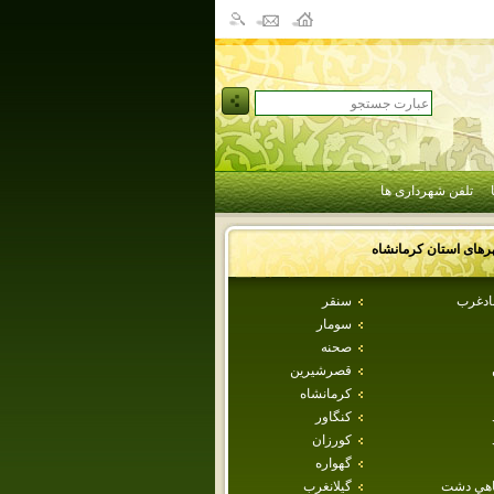
تلفن شهرداری ها
رهای استان
كرمانشاه
بادغرب
سنقر
سومار
صحنه
قصرشيرين
كرمانشاه
كنگاور
كورزان
گهواره
اهي دشت
گيلانغرب