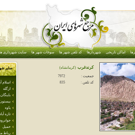
ها
اماکن تاریخی
شهردارها
کد تلفن شهر ها
سوغات شهر ها
سایت شهرداری ها
كرندغرب
(كرمانشاه)
سایر شه
جمعیت :
7972
اسلام آ
کد تلفن :
835
ازگله
باينگان
بيستون
پاوه
تازه آباد
جوانرود
حميل
رباط م