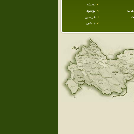
نودشه
هاب
نوسود
ت
هرسين
هلشي