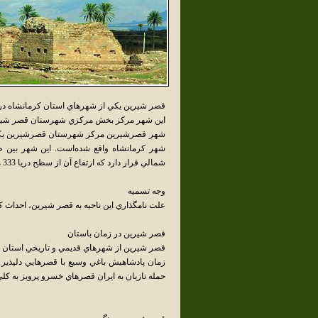
قصر شيرين يکي از شهرهاي استان کرمانشاه در
اين شهر مرکز بخش مرکزي شهرستان قصر شيرين
شمالي قرار دارد که ارتفاع آن از سطح دريا 333 متر مي‌باشد.
وجه تسميه
علت نامگذاري اين ناحيه به قصر شيرين، احداث
قصر شيرين در زمان باستان
قصر شيرين از شهرهاي قديمي و تاريخي استان است
زمان پادشاهيش باغي وسيع با قصرهايي دلپذير که
حمله تازيان به ايران قصرهاي خسرو پرويز به کلي ويران گشت. تا سال 1270.