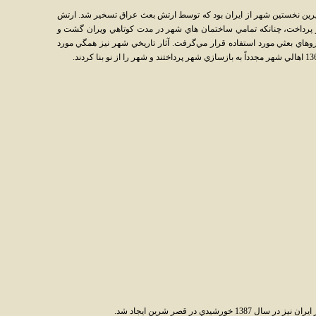
ايران و عراق در سال 1359 قصر شيرين نخستين شهر از ايران بود که توسط ارتش بعث عراق تسخير شد. ارتش
 پرداخت، چنانکه تمامي ساختمان هاي شهر در مدت کوتاهي ويران گشت و
روهاي بعثي مورد استفاده قرار مي‌گرفت. آثار تاريخي شهر نيز همگي مورد
رشيدي در قصر شرين ايجاد شد.