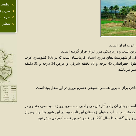
روانسر
سرپل ذ
سرمس
سطر
 غرب ايران است.
 است و در نزديکي مرز عراق قرار گرفته است.
شهر قصرشيرين مرکز شهرستان قصرشيرين يکي از شهرستان‌هاي مرزي استان کرمانشاه است که در 166 کيلومتري غرب
شهر کرمانشاه واقع شده‌است. اين شهر بين طول جغرافيايي 45 درجه و 35 دقيقه شرقي و عرض 34 درجه و 31 دقيقه
 کاخي براي شيرين همسر مسيحي خسرو پرويز در اين محل بوده‌است.
 و بناي آن را در آثار تاريخي و ادبي به خسرو پرويز نسبت مي‌دهند وي در
 متناسب با آب و هواي زمستان اين ناحيه بود در اين شهر بنا نهاد. پس از
ق، قصرشيرين قصبه کوچکي بيش نبود.