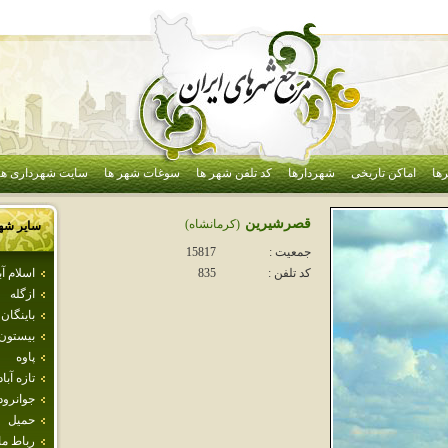
ها
اماکن تاریخی
شهردارها
کد تلفن شهر ها
سوغات شهر ها
سایت شهرداری ها
قصرشيرين
(كرمانشاه)
سایر شه
جمعیت :
15817
اسلام آ
کد تلفن :
835
ازگله
باينگان
بيستون
پاوه
تازه آباد
جوانرود
حميل
رباط م