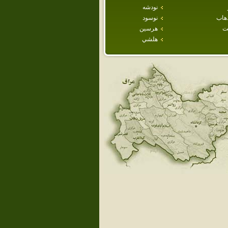
نودشه
هاب
نوسود
ت
هرسين
هلشي