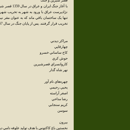
قصر شيرين و جنگ
با آغاز جنگ 
نژادپرست عراق با ورود به شهر به تخريب شهر
تنها يک ساختمان باقي ماند که به عنوان مقر ني
تخريب قرار گرفتند. پس از پايان جنگ در سال 1367 اهالي شهر مجدداً به بازسازي شهر پرداختند و شهر را از نو بنا کردند.
مراکز ديدني
چهارقاپي
کاخ ساساني خسرو
حوش کري
کاروانسراي قصرشيرين
نهر شاه گدار
چهره‌هاي نام آور
يحيي رحيمي
اصغر آراسته
رضا مداحي
کريم سنجابي
سوسن
بيرون
نخستين باغ کاکتوس با هدف توليد علوفه دامي در ايران نيز در سال 1387 خو