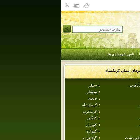
تلفن شهرداری ها
رهای استان
كرمانشاه
بادغرب
سنقر
سومار
صحنه
كرمانشاه
كرندغرب
كنگاور
كورزان
گهواره
اهي دشت
گيلانغرب