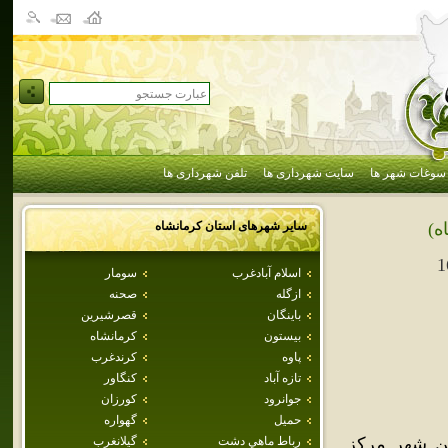
سوغات شهر ها
سایت شهرداری ها
تلفن شهرداری ها
سایر شهرهای استان
كرمانشاه
ه)
1
اسلام آبادغرب
سومار
ازگله
صحنه
باينگان
قصرشيرين
بيستون
كرمانشاه
پاوه
كرندغرب
تازه آباد
كنگاور
جوانرود
كورزان
حميل
گهواره
ين شهر مرکز
رباط ماهي دشت
گيلانغرب