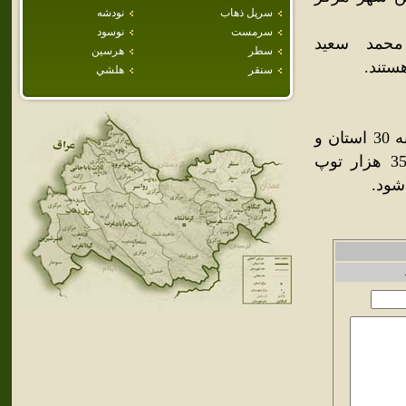
سرپل ذهاب
نودشه
سرمست
نوسود
محمد سعيد
سطر
هرسين
ستند.
سنقر
هلشي
تنها کارخانه توپ دست‌دوز ايران در شهر روانسر مستقر است که به 30 استان و
هزار شهر در ايران توپ دست‌دوز صادر مي‌کند. سالانه حدود 350 هزار توپ
شود.