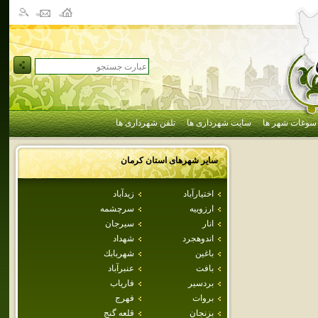
سوغات شهر ها
سایت شهرداری ها
تلفن شهرداری ها
سایر شهرهای استان
كرمان
اختيارآباد
زيدآباد
ارزوييه
سرچشمه
انار
سيرجان
اندوهجرد
شهداد
باغين
شهربابك
بافت
عنبرآباد
بردسير
فارياب
بروات
فهرج
بزنجان
قلعه گنج