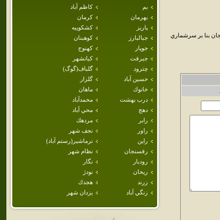
بم
كاظم آباد
بهرمان
كرمان
پاريز
كشكوييه
ان بنا بر سرشماري
جبالبارز
كوهبنان
جوپار
كهنوج
جيرفت
كيانشهر
چترود
گلباف(گوگ)
حسين آباد
گلزار
خانوك
ماهان
درب بهشت
محمدآباد
دهج
محي آباد
رابر
مردهك
راور
نجف شهر
راين
نرماشير(رستم آباد)
رفسنجان
نظام شهر
رودبار
نگار
ريحان
نودژ
زرند
هجدك
زنگي آباد
يزدان شهر