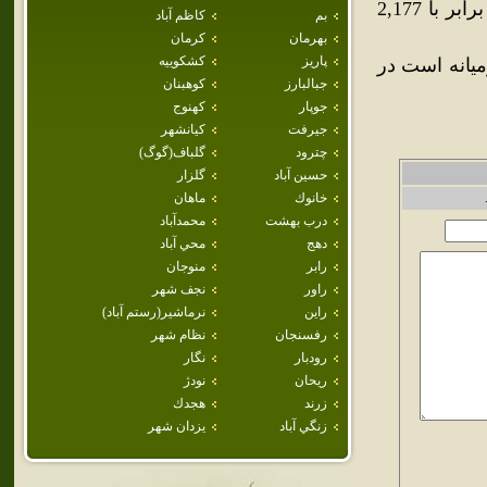
شهرستان عنبرآباد قرار گرفته‌است.جمعيت اين شهر در سال 1385، برابر با 2,177
بم
كاظم آباد
بهرمان
كرمان
پاريز
كشكوييه
ان و خاورميانه است در
جبالبارز
كوهبنان
جوپار
كهنوج
جيرفت
كيانشهر
چترود
گلباف(گوگ)
حسين آباد
گلزار
خانوك
ماهان
درب بهشت
محمدآباد
دهج
محي آباد
رابر
منوجان
راور
نجف شهر
راين
نرماشير(رستم آباد)
رفسنجان
نظام شهر
رودبار
نگار
ريحان
نودژ
زرند
هجدك
زنگي آباد
يزدان شهر