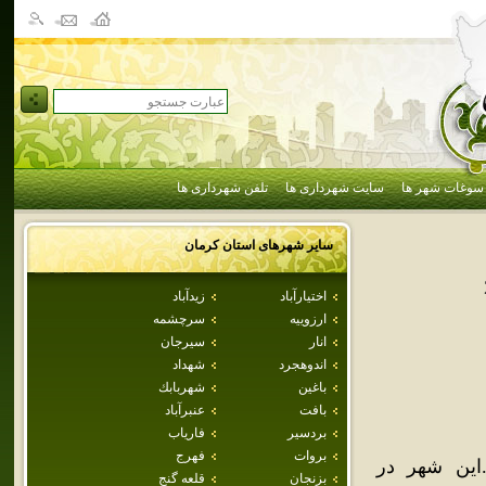
سوغات شهر ها
سایت شهرداری ها
تلفن شهرداری ها
سایر شهرهای استان
كرمان
اختيارآباد
زيدآباد
ارزوييه
سرچشمه
انار
سيرجان
اندوهجرد
شهداد
باغين
شهربابك
بافت
عنبرآباد
بردسير
فارياب
بروات
فهرج
اين شهر در
بزنجان
قلعه گنج