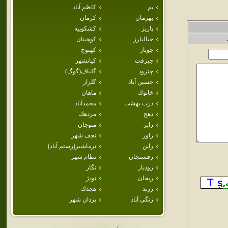
بم
كاظم آباد
بهرمان
كرمان
پاريز
كشكوييه
جبالبارز
كوهبنان
جوپار
كهنوج
جيرفت
كيانشهر
چترود
گلباف(گوگ)
حسين آباد
گلزار
خانوك
ماهان
درب بهشت
محمدآباد
دهج
مردهك
رابر
منوجان
راور
نجف شهر
راين
نرماشير(رستم آباد)
رفسنجان
نظام شهر
رودبار
نگار
ريحان
نودژ
زرند
هجدك
زنگي آباد
يزدان شهر