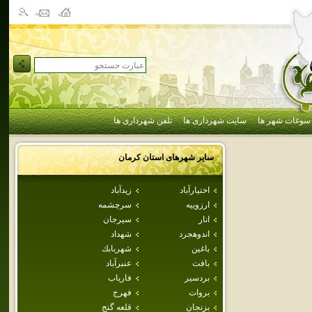
سوغات شهر ها
سایت شهرداری ها
تلفن شهرداری ها
سایر شهرهای استان
كرمان
اختيارآباد
زيدآباد
ارزوييه
سرچشمه
انار
سيرجان
اندوهجرد
شهداد
باغين
شهربابك
بافت
عنبرآباد
بردسير
فارياب
بروات
فهرج
بزنجان
قلعه گنج