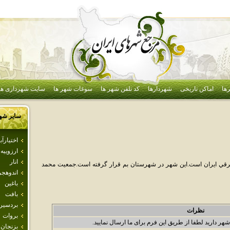
ها
اماکن تاریخی
شهردارها
کد تلفن شهر ها
سوغات شهر ها
سایت شهرداری ها
سایر شه
اختيارآبا
ارزوييه
انار
رقي ايران است.اين شهر در شهرستان بم قرار گرفته است.جمعيت محمد
اندوهجر
باغين
بافت
بردسير
نظرات
بروات
شهر دارید لطفا از طریق این فرم برای ما ارسال نمایید.
بزنجان