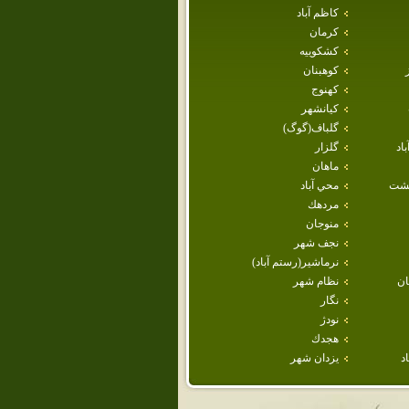
كاظم آباد
كرمان
كشكوييه
كوهبنان
كهنوج
كيانشهر
گلباف(گوگ)
اد
گلزار
ماهان
هشت
محي آباد
مردهك
منوجان
نجف شهر
نرماشير(رستم آباد)
ن
نظام شهر
نگار
نودژ
هجدك
د
يزدان شهر