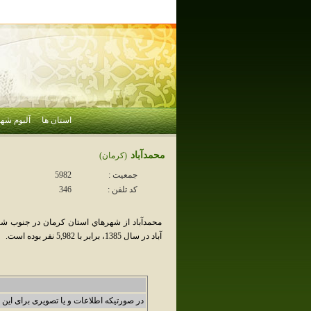
استان ها
آلبوم شهر
محمدآباد
(كرمان)
جمعیت :
5982
کد تلفن :
346
محمدآباد از شهرهاي استان کرمان در جنوب ش
آباد در سال 1385، برابر با 5,982 نفر بوده است.
در صورتیکه اطلاعات و یا تصویری برای این 