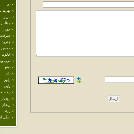
بم
بهرمان
پاريز
جبالبارز
جوپار
جيرفت
چترود
حسين آب
خانوك
درب ب
دهج
رابر
راور
راين
رفسنجا
رودبار
ريحان
زرند
زنگي آبا