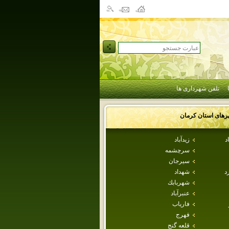
تلفن شهرداری ها
رهای استان
كرمان
د
زيدآباد
سرچشمه
سيرجان
د
شهداد
شهربابك
عنبرآباد
فارياب
فهرج
قلعه گنج