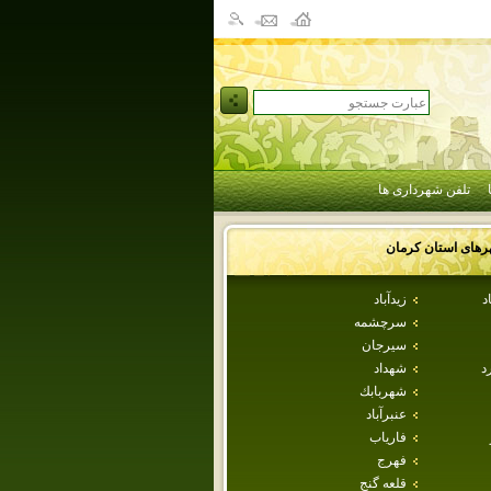
تلفن شهرداری ها
رهای استان
كرمان
د
زيدآباد
سرچشمه
سيرجان
د
شهداد
شهربابك
عنبرآباد
فارياب
فهرج
قلعه گنج