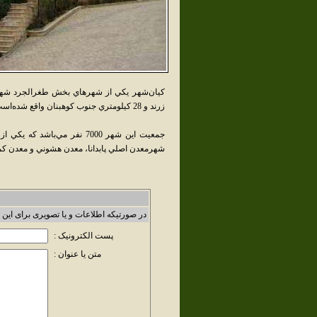
زرند و 28 کيلومتري جنوب کوهبنان واقع شده‌است.
جمعيت اين شهر 7000 نفر مي‌
شهرمعدن اصلي پابدانا، معدن هشوني و معدن کمس
در صورتیکه اطلاعات و یا تصویری برای این 
پست الکترونیک :
متن یا عنوان :