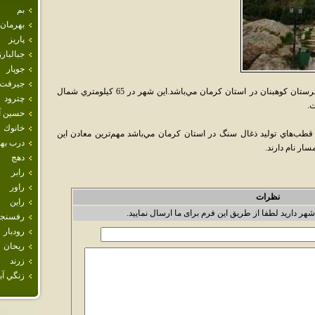
بم
بهرمان
پاريز
جبالبارز
جوپار
جيرفت
کيان‌شهر يکي از شهرهاي بخش طغرالجرد شهرستان کوهبنان در استان کرمان مي‌باشد.اين شهر در 65 کيلومتري شمال
چترود
حسين آب
خانوك
باشد که يکي از قطب‌هاي توليد ذغال سنگ در استان کرمان مي‌باشد مهم‌ترين معادن اين
درب ب
ار نام دارند.
دهج
رابر
راور
نظرات
راين
شهر دارید لطفا از طریق این فرم برای ما ارسال نمایید.
رفسنجا
رودبار
ريحان
زرند
زنگي آبا