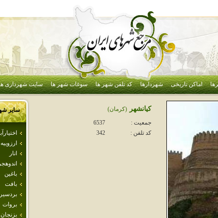
ها
اماکن تاریخی
شهردارها
کد تلفن شهر ها
سوغات شهر ها
سایت شهرداری ها
كيانشهر
(كرمان)
سایر شه
جمعیت :
6537
اختيارآبا
کد تلفن :
342
ارزوييه
انار
اندوهجر
باغين
بافت
بردسير
بروات
بزنجان