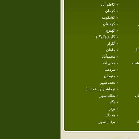
كاظم آباد
كرمان
كشكوييه
كوهبنان
كهنوج
گلباف(گوگ)
گلزار
اد
ماهان
محمدآباد
هشت
محي آباد
مردهك
منوجان
نجف شهر
نرماشير(رستم آباد)
ن
نظام شهر
نگار
نودژ
هجدك
د
يزدان شهر