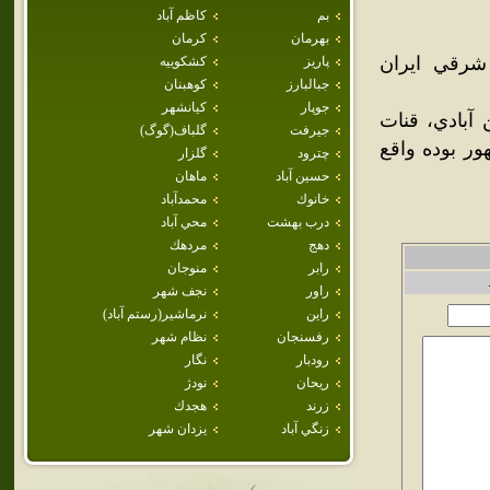
بم
كاظم آباد
بهرمان
كرمان
 شرقي ايران
پاريز
كشكوييه
جبالبارز
كوهبنان
جوپار
كيانشهر
ن آبادي، قنات
جيرفت
گلباف(گوگ)
ور بوده واقع
چترود
گلزار
حسين آباد
ماهان
خانوك
محمدآباد
درب بهشت
محي آباد
دهج
مردهك
رابر
منوجان
راور
نجف شهر
راين
نرماشير(رستم آباد)
رفسنجان
نظام شهر
رودبار
نگار
ريحان
نودژ
زرند
هجدك
زنگي آباد
يزدان شهر