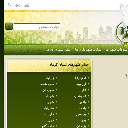
سوغات شهر ها
سایت شهرداری ها
تلفن شهرداری ها
سایر شهرهای استان
كرمان
3
اختيارآباد
زيدآباد
ارزوييه
سرچشمه
انار
سيرجان
اندوهجرد
شهداد
باغين
شهربابك
بافت
عنبرآباد
بردسير
فارياب
بروات
فهرج
بزنجان
قلعه گنج