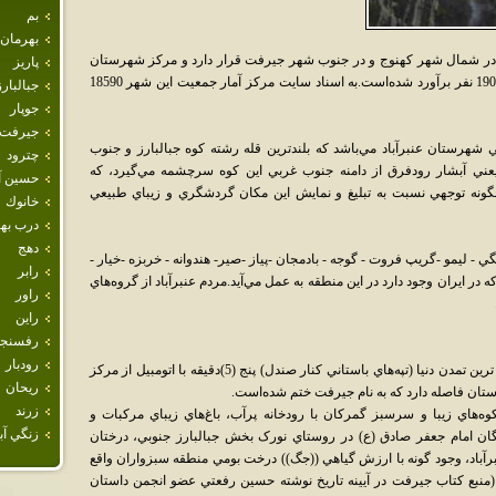
بم
بهرمان
 در شمال شهر کهنوج و در جنوب شهر جيرفت قرار دارد و مرکز شهرستان
پاريز
عنبرآباد است.جمعيت آن در سال 1385 برابر 19011 نفر برآورد شده‌است.به اسناد سايت مرکز آمار جمعيت اين شهر 18590
جبالبارز
جوپار
جيرفت
ي شهرستان عنبرآباد مي‌باشد که بلندترين قله رشته کوه جبالبارز و جنوب
چترود
 يعني آبشار رودفرق از دامنه جنوب غربي اين کوه سرچشمه مي‌گيرد، که
حسين آب
چگونه توجهي نسبت به تبليغ و نمايش اين مکان گردشگري و زيباي طبيعي
خانوك
درب ب
دهج
 - ليمو -گريپ فروت - گوجه - بادمجان -پياز -صير- هندوانه - خربزه -خيار -
رابر
در ايران وجود دارد در اين منطقه به عمل مي‌آيد.مردم عنبرآباد از گروه‌هاي
راور
راين
رفسنجا
رودبار
تپه‌هاي باستاني کنارصندل:معرف ترين و قديمي ترين تمدن دنيا (تپه‌هاي باستاني کنار صندل) پنج (5)دقيقه با اتومبيل از مرکز
ريحان
ان فاصله دارد که به نام جيرفت ختم شده‌است.
زرند
ه‌هاي زيبا و سرسبز گمرکان با رودخانه پرآب، باغ‌هاي زيباي مرکبات و
زنگي آبا
دگان امام جعفر صادق (ع) در روستاي نورک بخش جبالبارز جنوبي، درختان
باد، وجود گونه با ارزش گياهي ((جگ)) درخت بومي منطقه سبزواران واقع
 (منبع کتاب جيرفت در آيينه تاريخ نوشته حسين رفعتي عضو انجمن داستان