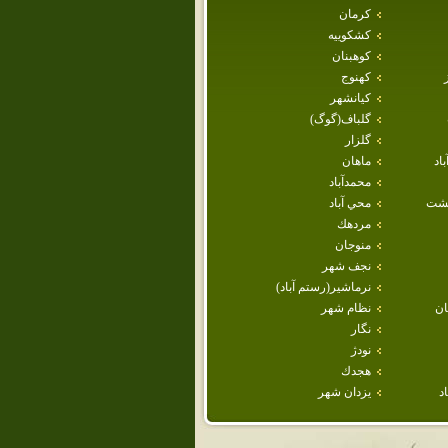
كرمان
كشكوييه
كوهبنان
كهنوج
كيانشهر
گلباف(گوگ)
گلزار
اد
ماهان
محمدآباد
هشت
محي آباد
مردهك
منوجان
نجف شهر
نرماشير(رستم آباد)
ن
نظام شهر
نگار
نودژ
هجدك
د
يزدان شهر