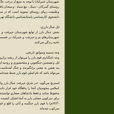
شهرستان عنبرآباد) با توجه به منبع از درخت 
روستاي گمرکان - دسک - تيغ سياه - و ميجان يا
وطبيعت زيباي روستاي تمنوييه است كه در من
دانشجوي كارشناسي باستانشناسي دانشگاه تهران/ س
ايل جبال بارزي:
بخش جبال بارز از توابع شهرستان جيرفت و ع
شهرستان‌هاي بم و جيرفت و عنبرآباد در قسمت 
ناحيه زندگي مي‌کنند.
وجه تسميه وسوابق تاريخي:
وجه نامگذاري قوم بارز را مي‌توان از ريشه برازوب
مي‌تواند باشد که نام اصلي قوم بارز ضبط شده‌ا
استرنج مي‌گويد: «در شرق جيرفت جبال بارز واق
اسلامي مجوسيان آنجا را پناهگاه خود قرار داده
محفوظ بمانند و فقط پادشاهان صفاري توانستند آن
-1037م) با قوم بارز جنگيده و آنان را قلع 
سرکوب شده‌اند.