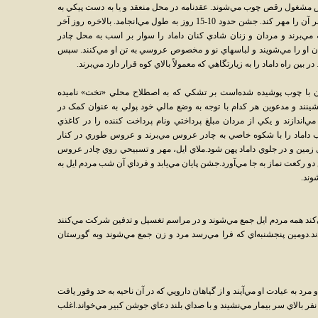
ش مشغول رقص چوب مي‌شوند. عقدنامه در محل منعقد و يا به دست پيکي به
شهر فرستاده مي‌شود تا رئيس محضر مقيم شهر آن را مهر کند. جشن حدود 10-15 روز به طول مي‌انجامد. بالاخره روز آخر
 مي‌برند و مردان و زنان شادي کنان داماد را سوار بر اسب به محل چادر
، بدن او را مي‌شويند و لباسهاي نو و مخصوص عروسي به تن او مي‌کنند. سپس
ن راه داماد را به زيارتگاهي که معمولاً بالاي کوه قرار دارد مي‌برند.
ن با چوب پوشيده شده‌است بر تشکي که به اصطلاح محلي «تخت» ناميده
شينند و مدعوين هر کدام با توجه به وضع مالي خود پولي به عنوان کمک در
اندازند و يکي از مردان مبلغ پرداختي ونام پرداخت کننده را در کاغذي
ود ساعت 3 بعد از نيمه شب داماد را با شکوه خاصي به چادر عروس مي‌برند و عروس طوري در کنار
زمين و در جلوي داماد پهن شود.ملاي ايل، مهر و تسبيحي روي چادر عروس
 دو رکعت نماز به جا مي‌آورد.جشن پايان مي‌يابد و فرداي آن شب مردم ايل به
وند.
کند همه مردم ايل جمع مي‌شوند و در مراسم تغسيل و تدفين شرکت مي‌کنند
ند.دومين پنجشنبه‌اي که فرا مي‌رسد مرد و زن جمع مي‌شوند وبه گورستان
 مرد به عيادت او مي‌آيند و از گياهان دارويي که در آن ناحيه به حد وفور يافت
فر بالاي سر بيمار مي‌نشيند و با صداي بلند دعاي جوشن کبير مي‌خواند.اغلب