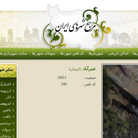
ها
اماکن تاریخی
شهردارها
کد تلفن شهر ها
سوغات شهر ها
سایت شهرداری ها
عنبرآباد
(كرمان)
سایر شه
جمعیت :
19011
اختيارآبا
کد تلفن :
349
ارزوييه
انار
اندوهجر
باغين
بافت
بردسير
بروات
بزنجان