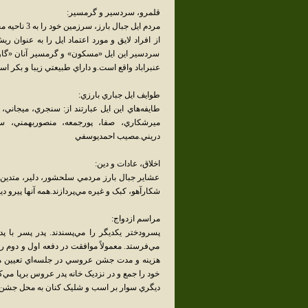
قلمرو، سردسير و گرمسير:
مردم ايل جب
از افراد لايق و مورد اعتماد ايل را به عنوان 
سردسير اين ايل «مسکون» و گرمسير آنان «گاوک
عنبراباد واقع است.و داراي طبيعتي زيبا و بکر
طوايف ايل جباري بارزي:
طايفه‌هاي اين ايل عبارتند از: سنجري، ميجان
ميرشکاري، صفا، پورجمعه، منصوربهمني، سا
دريني.مصيب احمديوسفي
اخلاق، عادات و دين:
عشاير جبال بارز مردمي سلحشور، دلير، متدين و 
شکارآهو، کبک و غيره مي‌پردازند.همه آنها پيرو
مراسم ازدواج:
پسرودختر يکديگر را مي‌پسندند. پدر پسر با پ
مي‌فرستد. معمولاً موافقت در دفعه اول و دوم را
هزينه و مدت جشن عروسي در جلسه‌اي تعيين مي‌
خود را جمع و در نزديک خانه پدر عروس برپا مي
ديگري سوار بر اسب و شليک کنان به محل جشن م