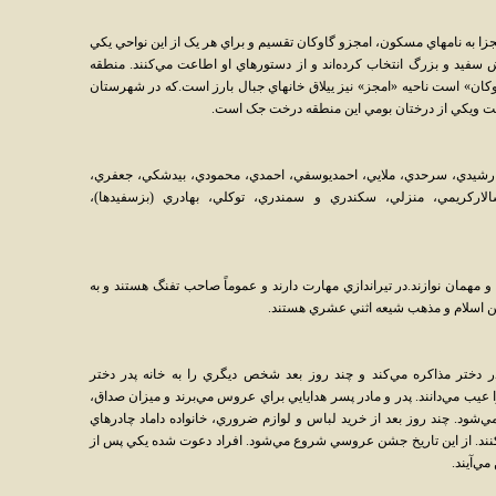
ال بارز، سرزمين خود را به 3 ناحيه مجزا به نامهاي مسکون، امجزو گاوکان تقسيم و براي هر يک از اين نواحي يکي
ريش سفيد و بزرگ انتخاب کرده‌اند و از دستورهاي او اطاعت مي‌کنند. منطقه
ان» است ناحيه «امجز» نيز ييلاق خانهاي جبال بارز است.که در شهرستان
 است ويکي از درختان بومي اين منطقه درخت جک است.
ي، رشيدي، سرحدي، ملايي، احمديوسفي، احمدي، محمودي، بيدشکي، جعفري،
لارکريمي، منزلي، سکندري و سمندري، توکلي، بهادري (بزسفيدها)،
مهمان نوازند.در تيراندازي مهارت دارند و عموماً صاحب تفنگ هستند و به
 دين اسلام و مذهب شيعه اثني عشري هستند.
در دختر مذاکره مي‌کند و چند روز بعد شخص ديگري را به خانه پدر دختر
 عيب مي‌دانند. پدر و مادر پسر هدايايي براي عروس مي‌برند و ميزان صداق،
شود. چند روز بعد از خريد لباس و لوازم ضروري، خانواده داماد چادرهاي
‌کنند. از اين تاريخ جشن عروسي شروع مي‌شود. افراد دعوت شده يکي پس از
ي‌آيند.