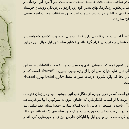
جگ در ساخت سقف تخت جمشيد استفاده شده‌است. هم اکنون اين درختان در
فت مي‌شود. ازديگرمكانهاي ديدني كوه زردزارچون درنزديكي روستاي جونسك
طقه ي جبالبارز قراردارند./قسمت اخر طبق تحقيقات مصيب احمديوسفي
ال1387.
نبرآباد است و ارتفاعاتي دارد که از شمال به جنوب کشيده شده‌است و
شمال و جنوب آن قرار گرفته‌اند و عشاير سلحشور ايل جبال بارز در اين
رز، تصور نمود که به معني بلندي و کوه‌است.اما با توجه به اعتقادات مردم اين
ايل و همچنين جنگجويي و سلحشوري و روحيه ايلي آنان شايد بتوان اصل آن را از واژه پهلوي «بئيرزد» (bairazd) دانست که در
بند هشن به معني برانگيزنده و جنگ آمده‌است.از انجا که واژه بئيرزد، درست صورت تلفظ «بارزد berizd بهرزد bairazd»
ست.
ع است که در قرن چهارم از جنگل‌هاي انبوه پوشيده بود و در زمان فتوحات
 بودند تا از آسيب لشکرياني که خلفاي اموي به سرکوبي آنها مي‌فرستادند
 ناحيه را مسخر و اهالي را تابع اسلام سازند. «معزالدوله احمد ديلمي نيز
براي سرکوبي عشاير بارز به آنجا لشکر کشيده اما در اين نبرد شکست خورده‌است. ملک قاور سلجوقي (422-466هـ.ق 1050
و قمع کرده‌است. مردم اين ايل با اتابکان فارس نيز زد و خوردهايي کرده‌اند و