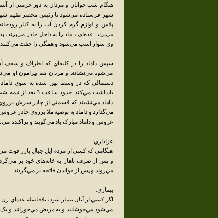
هنگام شب جوانان و مردان به دور خرمني از آت
پلاس و لوازم گرم کردن آب را به کنار رودخانه
مي‌برند. عده‌اي داماد را به داخل چادر مي‌برند
وي سوار اسب مي‌شود و همگي را جفت مي‌کنند. در بي
سپس داماد را در کلبه‌اي که اطراف و سقف آ
مي‌شود مي‌نشانند و مردان هم پيرامون او مي‌ن
دستمالي که در وسط پهن شده به سوي داماد مي‌
يادداشت مي‌کند. حد
داماد مي‌نشيند که قسمتي از چادر سرش برروي 
مي‌گذارد و داماد به توصيه ملا برروي چادر عروس
عروس و داماد مبارک باد مي‌گويند و پراکنده مي‌ش
عزاداري:
هنگامي که کسي از مردم ايل جبال بارز فوت مي‌
و پس از صرف ناهار به خانه‌هاي خود بر مي‌گرد
مي‌روند و پس از خواندن فاتحه بر مي‌گردند.
بيماري:
اگر کسي از آنان بيمار شود، بلافاصله عده‌اي زن و
مي‌شود مي‌جوشانند و به مريض مي‌خورانند و يک ن