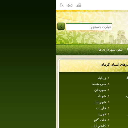
تلفن شهرداری ها
رهای استان
كرمان
د
زيدآباد
سرچشمه
سيرجان
د
شهداد
شهربابك
فارياب
فهرج
قلعه گنج
كاظم آباد