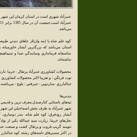
عنبرآباد شهري است در استان کرمان.اين شهر
مي‌باشد.
کوه علم شاه يا (بنه وان)از جاهاي ديدني طبيع
استان مي‌باشد که بزرگترين آبشار خاورميانه
متاسفانه فرمانداري ونمايندگي صدا و سيماهي
نداشته‌اند.
محصولات کشاورزي عنبرآباد پرتقال - خرما -نارنگي
توت فرنگي - و تقريبا اکثر محصولات کشاورزي که 
جبالبارزي -ساردويي - جيرفتي - بلوچ - مي‌باشند.
ديدني‌ها:
شهر عنبرآباد به طرف بخش اسماعيلي اين شهرست
آبشار رودفرق، کوه علم شاه، بندر دوساري، کو
نخل‌هاي خرما، زيارت سيد عبدالله يکي از نوا
تنومند گريپ فروت و پرتقال کشت و صنعت عنبرآ
در اکثر مسيرهاي دامنه‌هاي رشته کوه جبالبارز