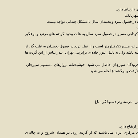
 ارتباط دارد.
ولی علیرغم کوتاهی مسیر در فصول سرد سال به علت وجود گردنه های مرتفع و برفگیر
3- مسیر کرمان- رفسنجان- انار- شهربابک- طول این مسیر295کیلومتر است و از نظر تردد در فصول یخبندان به علت گذر از
اشد ولی به دلیل عبور جاده ی ترانزیتی تهران- بندرعباس از این گردنه ها
 فرودگاه سیرجان حاصل می شود. خوشبختانه پروازهای مستقیم سیرجان
ر (رفت و برگشت) انجام می شود.
 - درمنه ودر دشتها گز - تاغ
 مرکزی ایران می باشند که از گردنه رزن در همدان شروع و به چاله ی