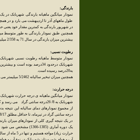
بارندگی:
طول ماههای آذر تا اردیبهشت می بارد و در همچنی
در شهریور بارندگی به کمترین مقدار خود یعنی حدود 2/0 میلیمتر، و در دی ماه به بیشترین مقدار یعنی 6/36 میلیمتر
بیشترین میزان بارندگی در سال 71 به 2/358 میلیمتر رسیده است.
رطوبت نسبی:
نمودار متوسط ماهیانه رطوبت نسبی شهربابک 
به20درصد رسیده است.
همچنین میزان تبخیر سالیانه 5/2462 میلیمتر می باشد.
درجه حرارت:
شهربابک به 8/ 26درجه سانتی گراد می رسد و کمترین آن در دی ماه به میانگین حداقل 9/3 درجه سانتی گراد می رسد.
درجه سانتی گراد در تیرماه، تا حداقل مطلق 8/17- درجه سانتیگراد در بهمن ماه متغیر است.
در یک نتیجه گیری کلی از نمودارهای میزان بار
یک دوره آماری (1385-66
حرارت زیاد) موا
آب و هوای شهرستان شهربابک در نوع آب و هوای