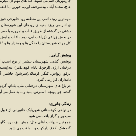
جازموریان ختم می شوند. قله های مهم آن عبارتند
عاج، محمد آباد ، بیدسوخته، ایوب، خورین، پا قلع
مهمترین رود دائمی این منطقه رود چاورچی جوزم 
ی انار می ریزد. بقیه ی رودهای این شهرستان 
دشتی در گذشته از طریق قنات و امروزه با حفر 
کل مراتع شهرستان را جنگل ها و چمنزار ها و 15% را مناطق کویری غیر قابل بهره برداری به خود اختصاص داده اند.
پوشش گیاهی:
پوشش گیاهی شهرستان بیشتر از نوع استپ کوهپا
درختان ارژن (ارچن)، بادام کوهی(مَر)، بنه(پست
ترقو، ریواس، کنگر، ارسلان(سرشو)، جاشیر، قُمس
دامداران قرار می گیرد.
در باغ های شهرستان درختانی مثل: بادام، گردو، 
گندم، جو، یونجه، اسپرس، پنبه و ... به عمل می آید
زندگی جانوری:
در نواحی کوهستانی شهربابک جانورانی از قبیل:
سیخور و گراز یافت می شود.
همچنین حیوانات اهلی مثل: میش، بز، بره، گاو و 
گنجشک، کلاغ، دارکوب و …یافت می شود.