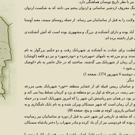
 با نظر تاریخ نویسان هماهنگی دارد.
نگ معروف اردشیر ساسانی و اردوان پنجم می دانند که به شکست اردوان
.
 ولایت را به قبل از ساسانیان می رساند. از جمله روستای میمند، معبد اَوِستا
. .
د بوده و دارای آتشکده ی بزرگ و مشهوری بوده است که آتش آتشکده ی
قرار داشته برده اند.
لطنت برای عبادت به آتشکده ی شهربابک رفت و دو حکیم بزرگوار به نام
آمدند و دو مزرعه به نامهای «مهرجرد» و «بوذرجمهر» و نیز دو قلعه (کوشک)
آن زمان از شهربابک می گذشته، ساختند که در حال حاضر به نام «کوشک
ی شود.»
137، صفحه 1)
دیگر:
ند و ساسان رییس قبیله ای از عشایر منطقه «خور» شهربابک یعنی مزرعه
ی رسد، در مرحله ی اول بر دو منطقه ی یزد و کرمان تسلط پیدا می کند و
 بود، در همان بدو ریاستش این شهر را که امروز شهربابک است و در حمله
از آن زمان است که شهر سمنکان ویران شده و به نام بابک نامگذاری و به
تاني پاريزي، كوچه ی هفت و پنج، صفحه 88)
ت که سابقه ی تاریخی این شهر حتی به قبل از دوره ی ساسانیان نیز رسانیده
وده که فردوسی نیز از آن یاد کرده و مادر سهراب را دختر پادشاه سمنکان
وردار باشند، زیرا دو عامل اصلی باعث از بین رفتن این اثار ارزنده، با