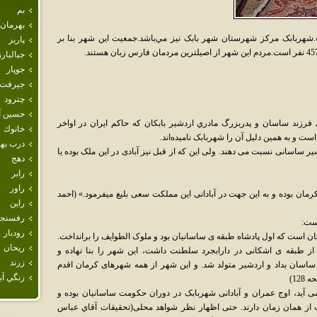
بم
بهرمان
هربابک مرکز شهرستان شهر بابک نيز مي‌باشد.جمعيت اين شهر بنا بر
پاريز
جبالبارز
جوپار
جيرفت
چترود
حسين آب
فرزند ساسان و پدربزرگ مادري اردشير بابکان که حاکم ايران در اواخر
خانوك
است و به همين دليل آن را شهربابک ناميده‌اند.
درب ب
یر ساسانی نسبت می دهند. ولی این که از قبل نیز آبادی در این ملک بوده یا
دهج
رابر
راور
مان بوده و به این جهت در آبادانی این مملکت سعی بلیغ میفرمود.» (احمد
راين
رفسنجا
است:
رودبار
ابکان است که اول پادشاه طبقه ی ساسانیان بود و ملوک الطوایف را برانداخت.
ريحان
ز طبقه ی اشکانی در دارابجرد سلطنت داشت، این شهر را بنا نهاده و
زرند
به ساسان بداد و اردشیر متولد شد. و این شهر از همه شهرهای کرمان اقدم
زنگي آبا
12)
ی آید، اوج عمران و آبادانی شهربابک در دوران حکومت ساسانیان بوده و
ت از همان زمان دارند. حتی اظهار نظر شواهد محلی(تحقيقات آقاي عباس