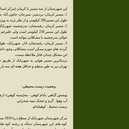
این شهرستان از سه مسیر با کرمان (مرکز استان)
1- مسیر کرمان- بردسیر- سیرجان- خاتون آباد- شهربابک:
طول این مسیر280 کیلومتر و از نظر تردد به ویژه در فصول سرد و یخبندان سال با مشکل چندانی مواجه نیست.
2- مسیر کرمان- رفسنجان- سرچشمه- شهربابک:
طول این مسیر 258 کیلومتر است 
حوالی سرچشمه با مشکلاتی مواجه است.
گردنه های جوزم ممکن است مشکلاتی وجود داشته ب
این مشکل چندان قابل ملاحظه نیست.
نزدیکترین مسیر هوایی به شهربابک از طریق
تهران نیز به طور منظم و حداقل هفته ای سه با
وضعيت زيست محيطي:
پوشش گياهي :بادام کوهي - بنه(پسته کوهي)- ارچن
آب وهوا : گرم و خشک نيمه صحرايي
زيست محيط : کوهپايه‌اي
مرکز شهرستان شهربابک از سطح دریا 1834 متر ارتفاع دارد.
کوه های این شهرستان دنباله ی رشته کوه های