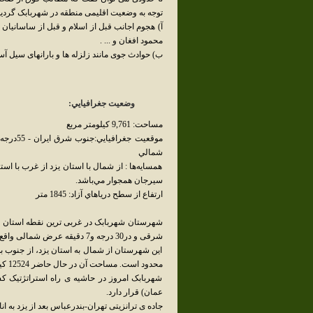
توجه به وضعیت اقلیمی منطقه در شهربابک گردی
آ) هجوم اجانب قبل از اسلام و قبل از ساسانیان 
محمود افغان و ... .
ب‌) حوادث جوی مانند زلزله ها و بارانهای سیل آ
وضعيت جغرافيايي:
مساحت: 9,761 کيلومتر مربع
شمالي
همسايه‌ها : از شمال با استان يزد از غرب با 
سيرجان همجوار مي‌باشد.
ارتفاع از سطح درياهاي آزاد: 1845 متر
شرقی و در30 درجه و7 دقیقه عرض شمالی واقع گردیده است.
این شهرستان از شمال به استان یزد، از جنوب 
محدود است. مساحت آن در حال حاضر 12524 کیلومتر مربع است.
شهربابک امروز در حاشیه ی راه استراتژتیک کش
عمان) قرار دارد.
جاده ی ترانزیتی تهران-بندرعباس بعد از یزد به 