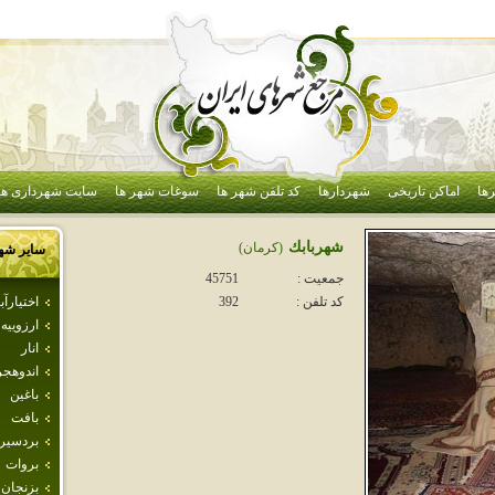
ها
اماکن تاریخی
شهردارها
کد تلفن شهر ها
سوغات شهر ها
سایت شهرداری ها
شهربابك
(كرمان)
سایر شه
جمعیت :
45751
اختيارآبا
کد تلفن :
392
ارزوييه
انار
اندوهجر
باغين
بافت
بردسير
بروات
بزنجان