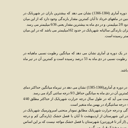
نمودار میانگین ماهیانه بارندگی شهربابک در یک دوره آماری (1384-1366) نشان می دهد که بیشترین باران در شهربابک در
ن در ماههای خرداد تا آبان کمترین مقدار بارندگی وجود دارد که از این میان
 می رسد.
همچنین طبق نمودار بارندگی به طور متوسط میزان بارندگی سالیانه شهربابک در حدود 162میلیمتر می باشد که در این میان
در یک دوره ی آماری نشان می دهد که میانگین رطوبت نسبی ماهیانه در
شهربابک درحدود 34درصد بوده است و بیشترین رطوبت نسبی در دی ماه به 53 درصد رسیده است و کمترین آن در تیر ماه
نمودار میانگین ماهیانه ی درجه حرارت شهربابک در دوره ی آماری(1366-1385) نشان می دهد در تیرماه میانگین حداکثر دمای
از مجموع نمودارهای دمای سالیانه این نتیجه بدست می آید که در طول سال درجه حرارت شهربابک از حداکثر مطلق 4/40
ندگی و درجه حرارت شهربابک مطابق نمودار منحنی امبروترمیک شهربابک در
13) مشخص می شود در این شهرستان از اردیبهشت تا آبان با فصل خشک (بارندگی کم و درجه
جه هستیم و تنها در 5 ماه از سال (از آذر تا فروردین) شهرستان با فصل خشک مواجه نیست که بر این اساس
 سرد و خشک قرار می گیرد.