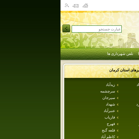
تلفن شهرداری ها
رهای استان
كرمان
د
زيدآباد
سرچشمه
سيرجان
د
شهداد
عنبرآباد
فارياب
فهرج
قلعه گنج
كاظم آباد