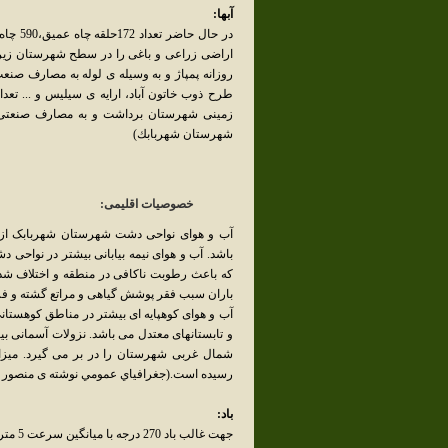
آبها:
روزانه پمپاژ و به وسیله ی لوله به مصارف ص
زمینی شهرستان برداشت و به مصارف صنعتی
شهرستان شهربابك)
خصوصیات اقلیمی:
آب و هوای نواحی دشت شهرستان شهربابک از ن
که باعث رطوبت ناکافی در منطقه و اختلاف شد
باران سبب فقر پوشش گیاهی و مراتع گشته و فر
آب و هوای کوهپایه ای بیشتر در مناطق کوهستان
و تابستانهای معتدل می باشد. نزولات آسمانی ب
رسیده است.(جغرافياي عمومي نوشته ی منصور مل
باد:
جهت غالب باد 270 درجه با میانگین سرعت 5 متر بر ثانیه است.