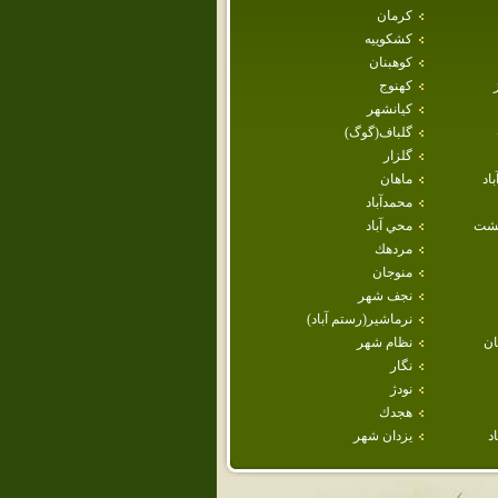
كرمان
كشكوييه
كوهبنان
كهنوج
كيانشهر
گلباف(گوگ)
گلزار
اد
ماهان
محمدآباد
هشت
محي آباد
مردهك
منوجان
نجف شهر
نرماشير(رستم آباد)
ن
نظام شهر
نگار
نودژ
هجدك
د
يزدان شهر