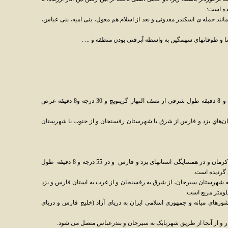
ده است:
مانند حمله ی اسکندر مقدونی و بعد از اسلام هم مغول، بنی امیه، بنی عباس،
سا و طوفانهای سهمگین به واسطه آبرفتی بودن منطقه و ... .
موقعيت جغرافيايي:جنوب شرق ايران - 55درجه و 8 دقيقه طول شرقي از نصف النهار گرينويچ و 30 درجه و8 دقيقه عرض
استان‌هاي يزد و فارس از شرق با شهرستان رفسنجان و از جنوب با شهرستان
شهرستان شهربابک در غربی ترین نقطه استان کرمان و در همسایگی استانهای یزد و فارس و در 55 درجه و 8 دقیقه طول
به شهرستان سیرجان، از شرق به رفسنجان و از غرب به استان فارس و یزد
ورهای میانه و جمهوری اسلامی ایران به دریای آزاد (خلیج فارس و دریای
انار و از آنجا از طریق شهربابک به سیرجان و بندرعباس متصل می شود.