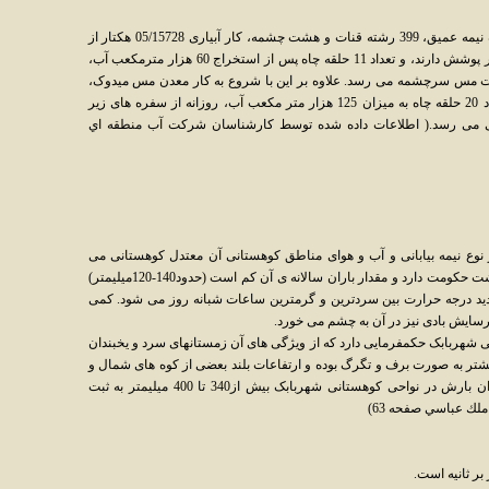
در حال حاضر تعداد 172حلقه چاه عمیق،590 چاه نیمه عمیق، 399 رشته قنات و هشت چشمه، کار آبیاری 05/15728 هکتار از
اراضی زراعی و باغی را در سطح شهرستان زیر پوشش دارند، و تعداد 11 حلقه چاه پس از استخراج 60 هزار مترمکعب آب،
نعت مس سرچشمه می رسد. علاوه بر این با شروع به کار معدن مس میدوک،
طرح ذوب خاتون آباد، ارایه ی سیلیس و ... تعداد 20 حلقه چاه به میزان 125 هزار متر مکعب آب، روزانه از سفره های زیر
 می رسد.( اطلاعات داده شده توسط كارشناسان شركت آب منطقه اي
وع نیمه بیابانی و آب و هوای مناطق کوهستانی آن معتدل کوهستانی می
باشد. آب و هوای نیمه بیابانی بیشتر در نواحی دشت حکومت دارد و مقدار باران سالانه ی آن کم است (حدود140-120میلیمتر)
ید درجه حرارت بین سردترین و گرمترین ساعات شبانه روز می شود. کمی
سایش بادی نیز در آن به چشم می خورد.
ی شهربابک حکمفرمایی دارد که از ویژگی های آن زمستانهای سرد و یخبندان
یشتر به صورت برف و تگرگ بوده و ارتفاعات بلند بعضی از کوه های شمال و
شمال غربی شهرستان را در بر می گیرد. میزان بارش در نواحی کوهستانی شهربابک بیش از340 تا 400 میلیمتر به ثبت
ك عباسي صفحه 63)