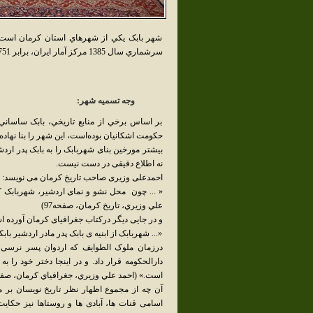
شهر بابک يکي از شهرهاي استان کرمان است.ش
سرشماري سال 1385 مرکز آمار ايران، برابر 45751 نفر است.مردم اين شهر از اصيلترين مردمان فارس زبان هستند.
وجه تسميه شهر:
بر اساس برخي از منابع تاريخي، بابک ساساني 
حکومت اشکانيان بوده‌است، اين شهر را بنا نهاده‌
بیشتر مورخین بنای شهربابک را به بابک پدر اردش
نه اطلاع دقیقی در دست نیست.
احمدعلی وزیری صاحب تاریخ کرمان می نویسد:
« ... چون محل نشو و نمای اردشیر، شهربابک کر
علي وزيري، تاريخ كرمان، صفحه97)
و در جایی دیگر درکتاب جغرافیای کرمان آورده 
«... شهربابک از ابنیه ی بابک پدر مادر اردشیر ب
درزمان ملوک الطوایف که اردوان پسر نرسی ا
دارالحکومه قرار داد. و در اینجا دختر خود را 
است.» (احمد علي وزيري، جغرافياي كرمان، صفحه 8
آن چه از مجموع اظهار نظر تاریخ نویسان بر م
اسامی قنات ها، آبادی ها و روستاها نیز حکای