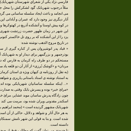
فارسي نژاد يكي از شعراي شهرستان شهربابك) نیز
مثلاً درجنوب شهربابک گود لشکرکش را محل ج
می انجامد و باعث ایجاد سلسله ساسانی می گردد
آثار دیگری نیز وجود دارد که عمران و آبادانی این
در کوه پیش اوستا و آتشکده آذربغ در کهتوکرها و ..
این شهر در زمان ظهور حضرت زرتشت شهری آبا
یزد را از این آتشکده که بر روی تل خاکستر کنونی 
در تاریخ مروج الذهب نوشته شده:
« قباد پدر انوشیروان پس از کناره گیری از س
بوذرجمهر و بزرگمهر برای دیدار او به شهربابک 
مستحکم در دو طرف راه کرمان به فارس که در 
مردان» و «کوشک بُرزی» از آثار آن دو قلعه یاد م
(به نقل از روزنامه ی كيهان ويژه ی استان كرمان، دوشنبه 6 شهريور 4
به استناد نوشته ی استاد باستانی پاریزی و شواهد 
«... اینکه سلسله ساسانیان شهربابکی بوده ا
«مرائ خبر» بوده و پسرش بابک وقتی به صدارت م
چون زادگاه پدرش ساسان موبد عشایر، مرائ خبر
اسکندر مقدونی ویران شده بود، مرمت می کند و 
شهربابک مشهور گردیده است.» (محمد ابراهيم باس
به هر حال آثار و شواهد و دلائل، حاکی از آن اس
شده است. و بنا به قولی این شهر نامش سمنکان ب
دانسته است.
تا حدودی می توان گفت که مطالب فوق از صحت برخ