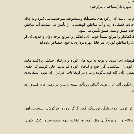
 از:
ه، شهربابک(مساحم یا مزارجم).
می باشد. که از کوه های محمدآباد و بیدسوخته سرچشمه می گیرد و به چاله
حالت فصلی دارند و آب مناطق کوهستانی را تأمین می نمایند. آب مناطق
چاه عمیق و نیمه عمیق تأمین می شود.
در بخش زراعی (زراعت آبی، دیم، باغات و ایش)، 2هکتار را مراتع نسبتاً خوب، 1250هکتار را مراتع درجه 3و4، و حدود10% از
یه ای است. با توجه به بوته های کوتاه و درختان جنگلی پراکنده مانند
ه کوهی)، اسکنبیل، گز، قیچ و گیاهان کوتاه قد مانند: جاز، کوشترک، جفنه،
، تَلّه، کاه کوتی،گوده و ... و در ارتفاعات، مَرغزار که مورد استفاده ی
انگور، آلو، انار، توت، آلبالو، زردآلو، پسته و ... و در زمین های کشاورزی
.
 بُز کوهی، قوچ، پلنگ، یوزپلنگ، گور، گرگ، روباه، خرگوش، سنجاب، آهو،
الاغ و ... و پرندگانی مثل: آهوبره، عقاب، تیهو، سینه سیاه، کبک، کبوتر،