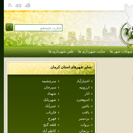
سوغات شهر ها
سایت شهرداری ها
تلفن شهرداری ها
سایر شهرهای استان
كرمان
اختيارآباد
سرچشمه
ارزوييه
سيرجان
انار
شهداد
اندوهجرد
شهربابك
باغين
عنبرآباد
بافت
فارياب
بردسير
فهرج
بروات
قلعه گنج
بزنجان
كاظم آباد