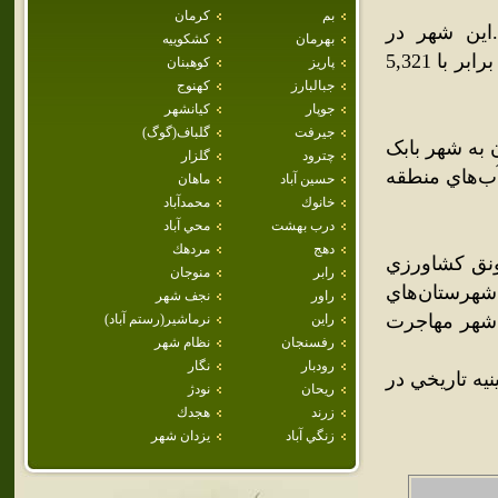
بم
كرمان
اين شهر در
بهرمان
كشكوييه
شهرستان سيرجان قرار گرفته‌است.جمعيت اين شهر در سال 1385، برابر با 5,321
پاريز
كوهبنان
جبالبارز
كهنوج
جوپار
كيانشهر
جيرفت
گلباف(گوگ)
 به شهر بابک
چترود
گلزار
آب‌هاي منطقه
حسين آباد
ماهان
خانوك
محمدآباد
درب بهشت
محي آباد
دهج
مردهك
رونق کشاورزي
رابر
منوجان
شهرستان‌هاي
راور
نجف شهر
 شهر مهاجرت
راين
نرماشير(رستم آباد)
رفسنجان
نظام شهر
رودبار
نگار
يه تاريخي در
ريحان
نودژ
زرند
هجدك
زنگي آباد
يزدان شهر