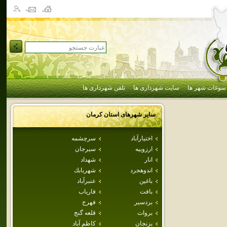
سوغات شهر ها
سایت شهرداری ها
تلفن شهرداری ها
سایر شهرهای استان
كرمان
اختيارآباد
سرچشمه
ارزوييه
سيرجان
انار
شهداد
اندوهجرد
شهربابك
باغين
عنبرآباد
بافت
فارياب
بردسير
فهرج
بروات
قلعه گنج
بزنجان
كاظم آباد