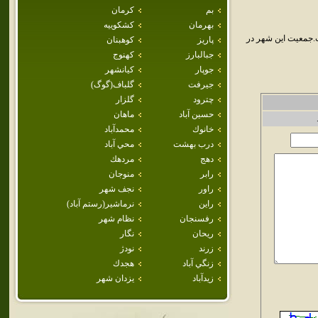
بم
كرمان
بهرمان
كشكوييه
.جمعيت اين شهر در
پاريز
كوهبنان
جبالبارز
كهنوج
جوپار
كيانشهر
جيرفت
گلباف(گوگ)
چترود
گلزار
حسين آباد
ماهان
خانوك
محمدآباد
درب بهشت
محي آباد
دهج
مردهك
رابر
منوجان
راور
نجف شهر
راين
نرماشير(رستم آباد)
رفسنجان
نظام شهر
ريحان
نگار
زرند
نودژ
زنگي آباد
هجدك
زيدآباد
يزدان شهر