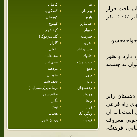
بم
كرمان
ن بافت قرار
بهرمان
كشكوييه
گرفته و بنا بر سرشماري سال 1385 مرکز آمار ايران، جمعيت آن برابر 12707 نفر
پاريز
كوهبنان
جبالبارز
كهنوج
جوپار
كيانشهر
جيرفت
گلباف(گوگ)
ن-باغ خواجه‌حسن –
چترود
گلزار
حسين آباد
ماهان
ابر وجود دارد و هنوز
خانوك
محمدآباد
درب بهشت
محي آباد
توان به چشمه
دهج
مردهك
راور
منوجان
راين
نجف شهر
رفسنجان
نرماشير(رستم آباد)
رودبار
نظام شهر
ه مرکز دهستان رابر
ريحان
نگار
ور بافت، انتهاي راه فرعي
زرند
نودژ
ر.محلي است کوهستاني و سردسير و سکنه آن 3314 تن است.آب آن
زنگي آباد
هجدك
 خوبي معروف
زيدآباد
يزدان شهر
اني، فرهنگ،