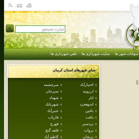
سوغات شهر ها
سایت شهرداری ها
تلفن شهرداری ها
سایر شهرهای استان
كرمان
1
اختيارآباد
سرچشمه
ارزوييه
سيرجان
انار
شهداد
اندوهجرد
شهربابك
باغين
عنبرآباد
بافت
فارياب
بردسير
فهرج
بروات
قلعه گنج
بزنجان
كاظم آباد