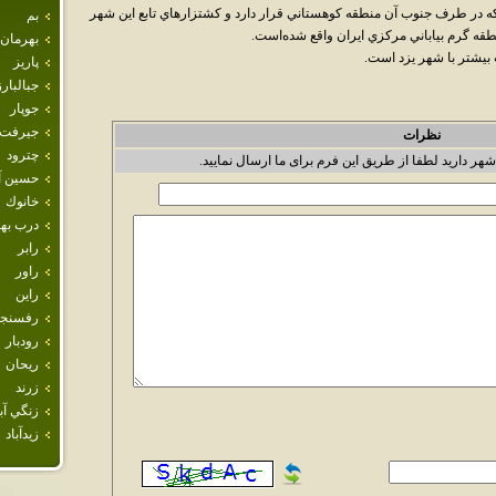
ه در طرف جنوب آن منطقه کوهستاني قرار دارد و کشتزارهاي تابع اين شهر
بم
قه گرم بياباني مرکزي ايران واقع شده‌است.
بهرمان
 بيشتر با شهر يزد است.
پاريز
جبالبارز
جوپار
جيرفت
نظرات
چترود
شهر دارید لطفا از طریق این فرم برای ما ارسال نمایید.
حسين آب
خانوك
درب ب
رابر
راور
راين
رفسنجا
رودبار
ريحان
زرند
زنگي آبا
زيدآباد