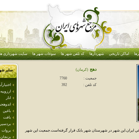
ها
اماکن تاریخی
شهردارها
کد تلفن شهر ها
سوغات شهر ها
سایت شهرداری ها
دهج
(كرمان)
سایر شه
جمعیت :
7760
اختيارآبا
کد تلفن :
392
ارزوييه
انار
اندوهجر
باغين
بافت
بردسير
ي ايران.اين شهر در شهرستان شهر بابک قرار گرفته‌است.جمعيت اين شهر
بروات
بزنجان