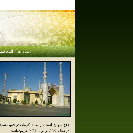
استان ها
آلبوم شهر
دِهَج شهري است در استان کرمان در جنوب شرق
در سال 1385، برابر با 7,760 نفر بوده‌است .