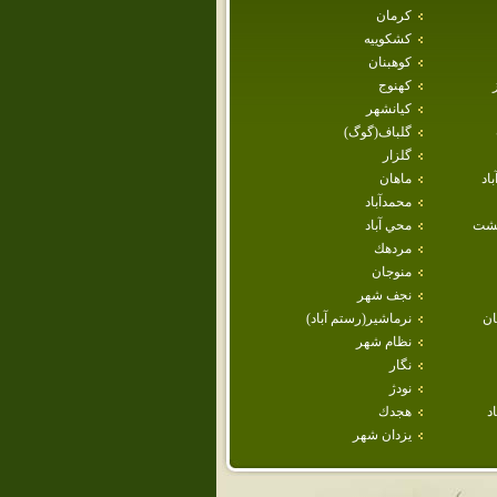
كرمان
كشكوييه
كوهبنان
كهنوج
كيانشهر
گلباف(گوگ)
گلزار
اد
ماهان
محمدآباد
هشت
محي آباد
مردهك
منوجان
نجف شهر
ن
نرماشير(رستم آباد)
نظام شهر
نگار
نودژ
د
هجدك
يزدان شهر