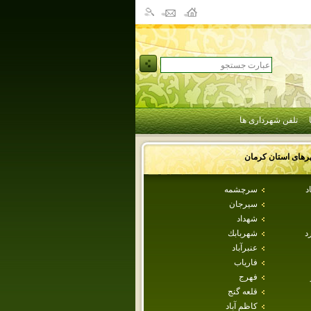
تلفن شهرداری ها
رهای استان
كرمان
د
سرچشمه
سيرجان
شهداد
د
شهربابك
عنبرآباد
فارياب
فهرج
قلعه گنج
كاظم آباد