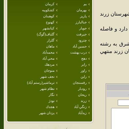
بم
كرمان
بهرمان
كشكوييه
هرستان زرند
پاريز
كوهبنان
جبالبارز
كهنوج
ارد و فاصله
جوپار
كيانشهر
جيرفت
گلباف(گوگ)
چترود
گلزار
شرق به رشته
حسين آباد
ماهان
ن زرند منتهي
درب بهشت
محمدآباد
دهج
محي آباد
رابر
مردهك
راور
منوجان
راين
نجف شهر
رفسنجان
نرماشير(رستم آباد)
رودبار
نظام شهر
ريحان
نگار
زرند
نودژ
زنگي آباد
هجدك
زيدآباد
يزدان شهر