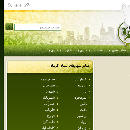
سوغات شهر ها
سایت شهرداری ها
تلفن شهرداری ها
سایر شهرهای استان
كرمان
اختيارآباد
سرچشمه
ارزوييه
سيرجان
انار
شهداد
اندوهجرد
شهربابك
باغين
عنبرآباد
بافت
فارياب
بردسير
فهرج
بروات
قلعه گنج
بزنجان
كاظم آباد