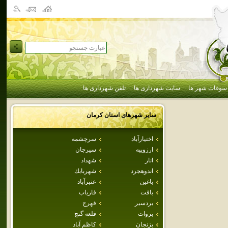
سوغات شهر ها
سایت شهرداری ها
تلفن شهرداری ها
سایر شهرهای استان
كرمان
اختيارآباد
سرچشمه
ارزوييه
سيرجان
انار
شهداد
اندوهجرد
شهربابك
باغين
عنبرآباد
بافت
فارياب
بردسير
فهرج
بروات
قلعه گنج
بزنجان
كاظم آباد