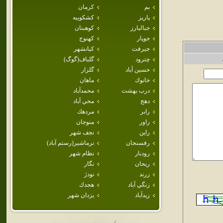
بم
كرمان
پاريز
كشكوييه
جبالبارز
كوهبنان
جوپار
كهنوج
جيرفت
كيانشهر
چترود
گلباف(گوگ)
حسين آباد
گلزار
خانوك
ماهان
درب بهشت
محمدآباد
دهج
محي آباد
رابر
مردهك
راور
منوجان
راين
نجف شهر
رفسنجان
نرماشير(رستم آباد)
رودبار
نظام شهر
ريحان
نگار
زرند
نودژ
زنگي آباد
هجدك
زيدآباد
يزدان شهر