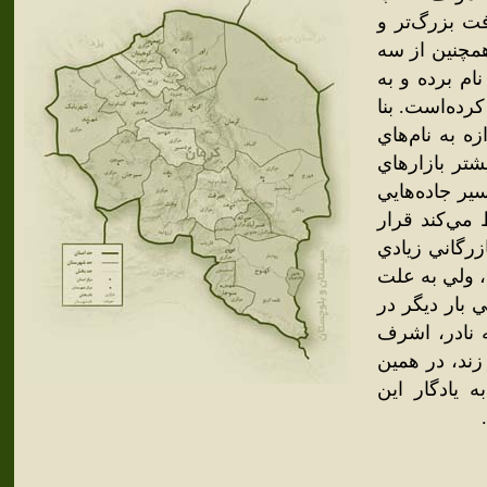
ت بزرگ‌تر و
همچنين از سه
م برده و به
رده‌است. بنا
ه به نام‌هاي
تر بازارهاي
ير جاده‌هايي
 مي‌کند قرار
زرگاني زيادي
ن درآمد، ولي به علت
 بار ديگر در
يافت و اين وضع تا سال 1143 ه.ق که نادر، اشرف
 ه.ق، لطفعلي‌خان زند، در همين
 يادگار اين