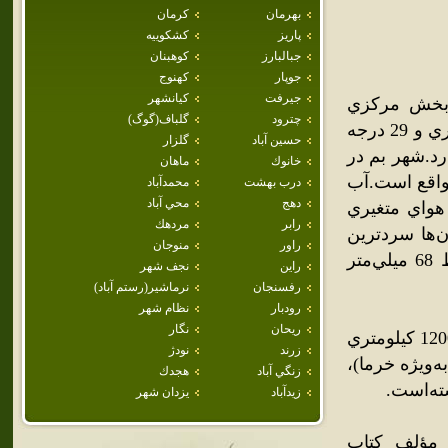
بهرمان
كرمان
پاريز
كشكوييه
جبالبارز
كوهبنان
جوپار
كهنوج
جيرفت
كيانشهر
 بخش مرکزي
چترود
گلباف(گوگ)
شهرستان بم قرار دارد.اين شهر در 58 درجه و 21 دقيقه درازاي خاوري و 29 درجه
حسين آباد
گلزار
 دريا قرار دارد.شهر بم در
خانوك
ماهان
 واقع است.آب
درب بهشت
محمدآباد
دهج
محي آباد
هواي متغيري
رابر
مردهك
ن‌ها سردترين
راور
منوجان
نقطه کشور گزارش شده‌است.ميزان بارندگي سالانه بطور متوسط 68 ميلي‌متر
راين
نجف شهر
رفسنجان
نرماشير(رستم آباد)
رودبار
نظام شهر
ريحان
نگار
بم يکي از شهرهاي تاريخي استان کرمان است که به فاصله تقريبي 1200 کيلومتري
زرند
نودژ
‌ويژه خرما)،
زنگي آباد
هجدك
ته‌است.
زيدآباد
يزدان شهر
 مؤلف کتاب