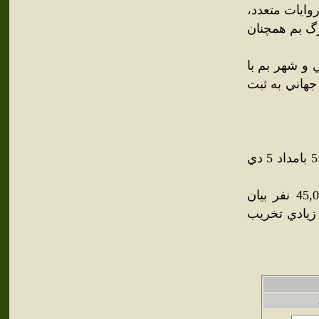
وايات متعدد،
رگ بم همچنان
در فهرست آثار ملي و شهر بم با
ست آثار ميراث جهاني به ثبت
زمين‌لرزه بم، زمين‌لرزه‌اي بود به شدت 6,6 ريشتر که در ساعت 5:26 بامداد 5 دي
کشته‌شدگان اين زمين‌لرزه در آمارهاي مختلف، بين 25,000 تا 45,000 نفر بيان
 زيادي تخريب