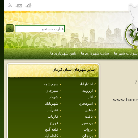
سوغات شهر ها
سایت شهرداری ها
تلفن شهرداری ها
سایر شهرهای استان
كرمان
7
اختيارآباد
سرچشمه
ارزوييه
سيرجان
انار
شهداد
www.bamci
اندوهجرد
شهربابك
باغين
عنبرآباد
بافت
فارياب
بردسير
فهرج
بروات
قلعه گنج
بزنجان
كاظم آباد