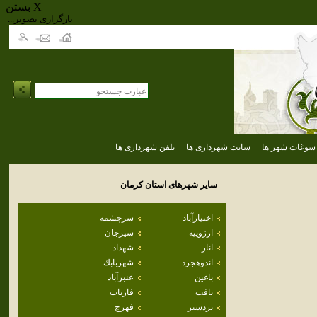
بستن X
...بارگزاری تصویر
سوغات شهر ها
سایت شهرداری ها
تلفن شهرداری ها
سایر شهرهای استان
كرمان
اختيارآباد
سرچشمه
ارزوييه
سيرجان
انار
شهداد
اندوهجرد
شهربابك
باغين
عنبرآباد
بافت
فارياب
بردسير
فهرج