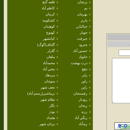
بزنجان
قلعه گنج
بم
كاظم آباد
بهرمان
كرمان
پاريز
كشكوييه
جبالبارز
كوهبنان
جوپار
كهنوج
جيرفت
كيانشهر
چترود
گلباف(گوگ)
حسين آباد
گلزار
خانوك
ماهان
درب بهشت
محمدآباد
دهج
محي آباد
رابر
مردهك
راور
منوجان
راين
نجف شهر
رفسنجان
نرماشير(رستم آباد)
رودبار
نظام شهر
ريحان
نگار
زرند
نودژ
زنگي آباد
هجدك
زيدآباد
يزدان شهر