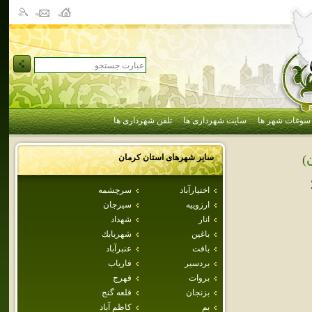
سوغات شهر ها
سایت شهرداری ها
تلفن شهرداری ها
سایر شهرهای استان
كرمان
)
اختيارآباد
سرچشمه
ارزوييه
سيرجان
انار
شهداد
باغين
شهربابك
بافت
عنبرآباد
بردسير
فارياب
بروات
فهرج
بزنجان
قلعه گنج
بم
كاظم آباد