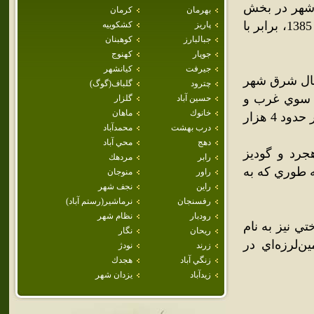
 شهر در بخش
بهرمان
كرمان
شهداد شهرستان کرمان قرار گرفته است.جمعيت اين شهر در سال 1385، برابر با
پاريز
كشكوييه
جبالبارز
كوهبنان
جوپار
كهنوج
جيرفت
كيانشهر
داد و ?100? کيلومتري شمال شرق شهر
چترود
گلباف(گوگ)
از سوي غرب و
حسين آباد
گلزار
خانوك
ماهان
کوير لوت از سوي شرق قرار گرفته است.جمعيت سال 1386 آن را در حدود 4 هزار
درب بهشت
محمدآباد
دهج
محي آباد
ي اندوهجرد و گوديز
رابر
مردهك
 طوري‌ که به
راور
منوجان
راين
نجف شهر
رفسنجان
نرماشير(رستم آباد)
رودبار
نظام شهر
ي نيز به نام
ريحان
نگار
سفند 1376 خورشيدي زمين‌لرزه‌اي در
زرند
نودژ
زنگي آباد
هجدك
زيدآباد
يزدان شهر