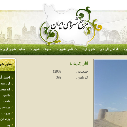
ها
اماکن تاریخی
شهردارها
کد تلفن شهر ها
سوغات شهر ها
سایت شهرداری ها
انار
(كرمان)
سایر شه
جمعیت :
12909
اختيارآبا
کد تلفن :
392
ارزوييه
اندوهجر
باغين
بافت
بردسير
بروات
بزنجان
بم