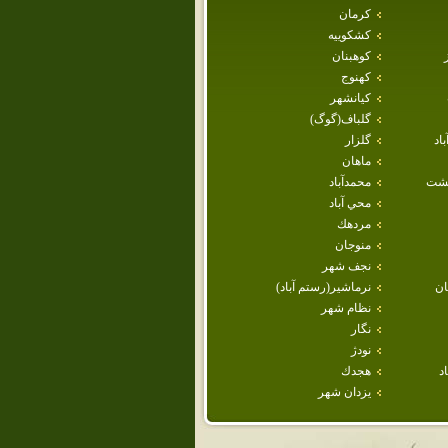
كرمان
كشكوييه
كوهبنان
كهنوج
كيانشهر
گلباف(گوگ)
اد
گلزار
ماهان
هشت
محمدآباد
محي آباد
مردهك
منوجان
نجف شهر
ن
نرماشير(رستم آباد)
نظام شهر
نگار
نودژ
د
هجدك
يزدان شهر