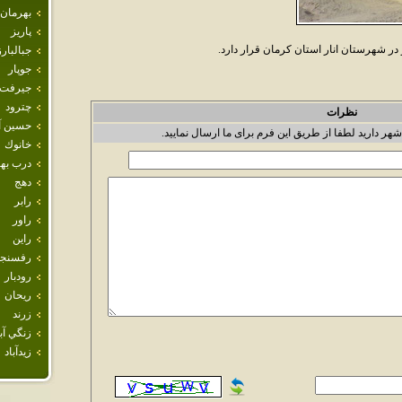
بهرمان
پاريز
در شهرستان انار استان کرمان قرار دارد.
جبالبارز
جوپار
جيرفت
چترود
نظرات
حسين آب
شهر دارید لطفا از طریق این فرم برای ما ارسال نمایید.
خانوك
درب ب
دهج
رابر
راور
راين
رفسنجا
رودبار
ريحان
زرند
زنگي آبا
زيدآباد