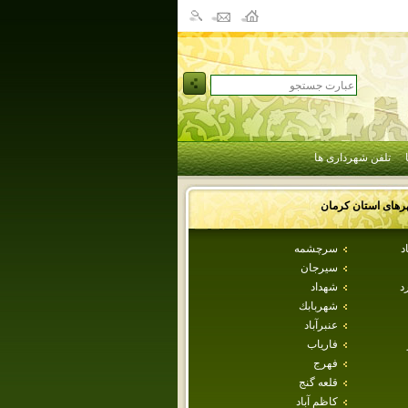
تلفن شهرداری ها
رهای استان
كرمان
د
سرچشمه
سيرجان
د
شهداد
شهربابك
عنبرآباد
فارياب
فهرج
قلعه گنج
كاظم آباد