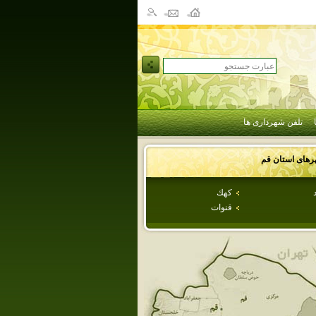
تلفن شهرداری ها
رهای استان
قم
كهك
قنوات