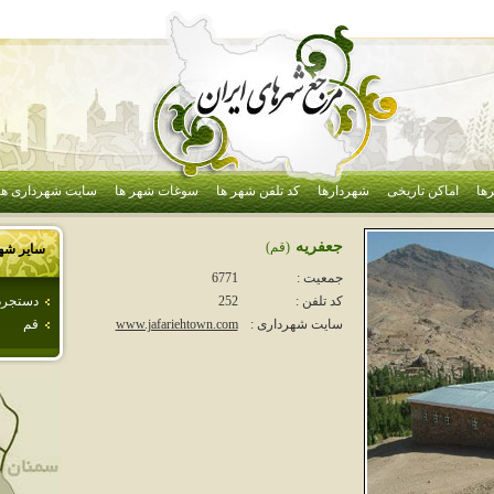
ها
اماکن تاریخی
شهردارها
کد تلفن شهر ها
سوغات شهر ها
سایت شهرداری ها
جعفريه
(قم)
سایر شه
جمعیت :
6771
دستجرد
کد تلفن :
252
قم
سایت شهرداری :
www.jafariehtown.com