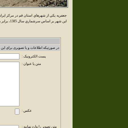
جعفريه يکي از شهرهاي استان قم در مرکز ايران
اين شهر بر اساس سرشماري سال 1385، برابر با 6,771 نفر بوده‌است.
در صورتیکه اطلاعات و یا تصویری برای این 
پست الکترونیک :
متن یا عنوان :
عکس :
متن تصویر را وارد نمایید :