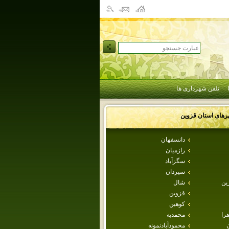
تلفن شهرداری ها
رهای استان
قزوين
دانسفهان
رازميان
سگزآباد
سيردان
ين
شال
قزوين
كوهين
هرا
محمديه
محمودآبادنمونه