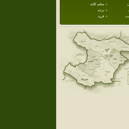
ن
معلم كلايه
نرجه
ت
فريد