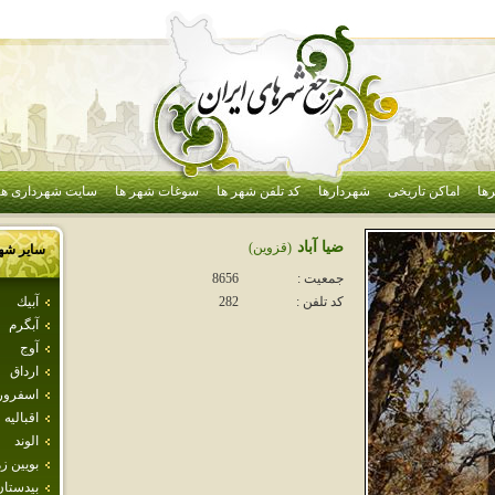
ها
اماکن تاریخی
شهردارها
کد تلفن شهر ها
سوغات شهر ها
سایت شهرداری ها
ضيا آباد
(قزوين)
سایر شه
جمعیت :
8656
آبيك
کد تلفن :
282
آبگرم
آوج
ارداق
اسفرور
اقباليه
الوند
بويين ز
بيدستان