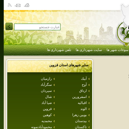
سوغات شهر ها
سایت شهرداری ها
تلفن شهرداری ها
سایر شهرهای استان
قزوين
آبيك
رازميان
آوج
سگزآباد
ارداق
سيردان
اسفرورين
شال
اقباليه
ضيا آباد
الوند
قزوين
بويين زهرا
كوهين
بيدستان
محمديه
تاكستان
محمودآبادنمونه