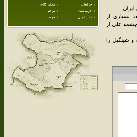
خاكعلي
معلم كلايه
ايران.
خرمدشت
نرجه
د بسياري از
دانسفهان
فريد
 چشمه علي از
 و شينگيل را