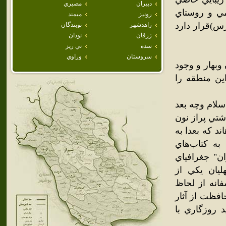
دبيران
مصيري
مي و روستاي
رونيز
ميمند
س)قرار دارد
زاهدشهر
نوبندگان
زرقان
نودان
سده
ني ريز
سروستان
وراوي
وبهار و وجود
ين منطقه را
سلام وچه بعد
شتي پراز نون
د که بعدا به
 به کتاب‌هاي
ن" جغرافياي
کي روستاي فهليان يکي از
انه از لحاظ
فظت از آثار
د روزگاري با