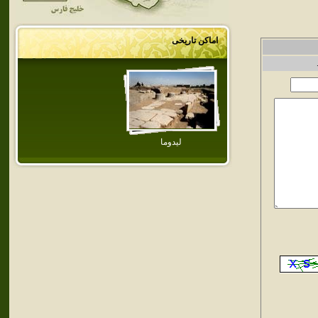
اماکن تاریخی
ليدوما