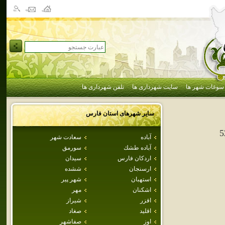
سوغات شهر ها
سایت شهرداری ها
تلفن شهرداری ها
سایر شهرهای استان
فارس
5
آباده
سعادت شهر
آباده طشك
سورمق
اردكان فارس
سيدان
ارسنجان
ششده
استهبان
شهر پير
اشكنان
مهر
افزر
شيراز
اقليد
صغاد
اوز
صفاشهر