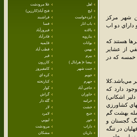
اهل
علا مرودشت
ايج
فتح آباد(كارزين)
ن شهر مرکز
ايزدخواست
فراشبند
باب انار
فسا
داراي دو اب
بالاده
فيروزآباد
بنارويه
قادرآباد
رها هستند که
بوانات
قايميه
في از عشاير
بهمن
قطب آباد
بيرم
قير
 خمسه که در
بيضا ء( هرابال )
كازرون
جنت شهر
كامفيروز
جويم
كره اي
ر مي‌باشد.کلا
جهرم
كنارتخته
حاجي آباد
كوار
جود دارد که
خاوران
گراش
دلير اشکاني)
خرامه
گله دار
نهاي کشاورزي
خشت
لار
مله بهشت گم
خنج
لامرد
نگ گجستان و
خور
لپويي
داراب
مرودشت
ليان در تنگه
داريان
مشكان
زيبايي خاصي