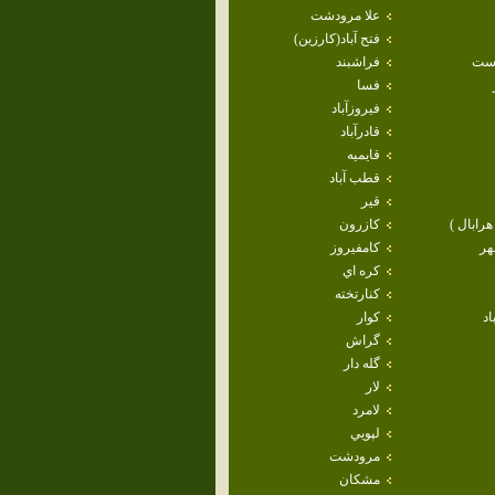
علا مرودشت
فتح آباد(كارزين)
است
فراشبند
فسا
فيروزآباد
قادرآباد
قايميه
قطب آباد
قير
هرابال )
كازرون
هر
كامفيروز
كره اي
كنارتخته
اد
كوار
گراش
گله دار
لار
لامرد
لپويي
مرودشت
مشكان