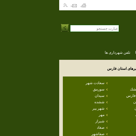
تلفن شهرداری ها
رهای استان
فارس
سعادت شهر
طشك
سورمق
 فارس
سيدان
ن
ششده
شهر پير
مهر
شيراز
صغاد
صفاشهر