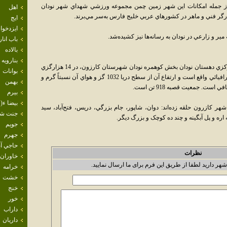
ند.از جمله امکانات اين شهر زمين چمن مجموعه ورزشي شهداي شهر نودان
اهل
رگر فني و ماهر در کشورهاي عربي خليج فارس به‌سر مي‌برند.
ايج
ايزدخو
باب انار
بالاده
بنارويه
فرهنگ جغرافيايي ايران ج 7 مي‌نويسد: قصبه مرکزي دهستان نودان بخش کوهمره نودان شهرستان کارزون، در 14 هزارگزي
بوانات
شمال کازرون در 51 درجه و 43 دقيقه عرض جغرافيائي واقع است و ارتفاع آن از سطح دريا 1032 گز و هواي آن نسبتاً گرم و
بهمن
ت. جمعيت قصبه 918 تن است.
بيرم
بيضا ء( 
هر کازرون حلقه زده‌اند: دوان، شاپور، جام بزرگي، دريس، فتح‌آباد، سيد
جنت ش
 اره و پل آبگينه و چند ده کوچک و بزرگ ديگر.
جويم
جهرم
حاجي آب
نظرات
خاوران
شهر دارید لطفا از طریق این فرم برای ما ارسال نمایید.
خرامه
خشت
خنج
خور
داراب
داريان