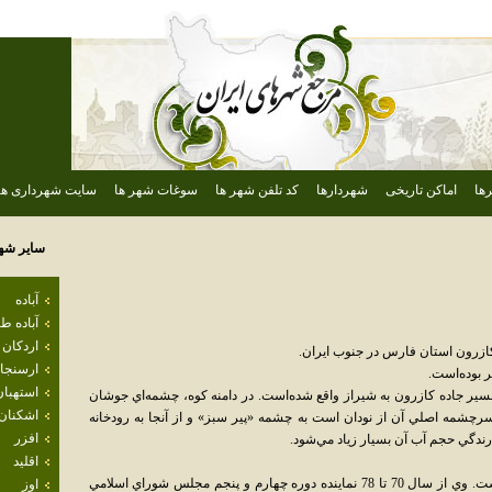
ها
اماکن تاریخی
شهردارها
کد تلفن شهر ها
سوغات شهر ها
سایت شهرداری ها
سایر شه
آباده
آباده 
اردكان
رون استان فارس در جنوب ايران.
ارسنجا
استهبان
سير جاده کازرون به شيراز واقع شده‌است. در دامنه کوه، چشمه‌اي جوشان
اشكنان
رچشمه اصلي آن از نودان است به چشمه «پير سبز» و از آنجا به رودخانه
افزر
ارندگي حجم آب آن بسيار زياد مي‌شود.
اقليد
غلامحسين نوذري، وزير نفت ايران اهل نودان است. وي از سال 70 تا 78 نماينده دوره چهارم و پنجم مجلس شوراي اسلامي
اوز