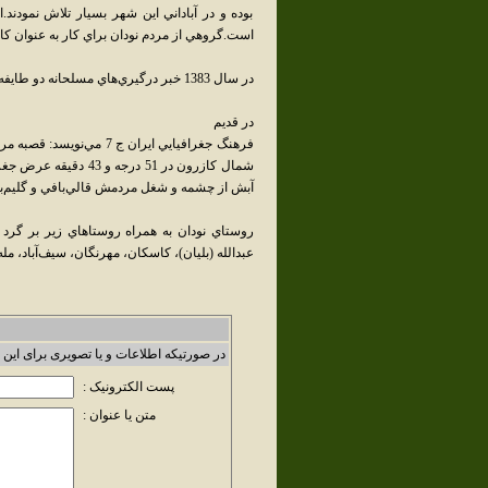
بوده و در آباداني اين شهر بسيار تلاش نمود
است.گروهي از مردم نودان براي کار به عنوان کا
در سال 1383 خبر درگيري‌هاي مسلحانه دو طايفه مير و زارعي در نودان به رسانه‌ها نيز کشيده‌شد.
در قديم
آبش از چشمه و شغل مردمش قالي‌بافي و گليم‌بافي اس
روستاي نودان به همراه روستاهاي زير بر گرد ش
عبدالله (بليان)، کاسکان، مهرنگان، سيف‌آباد، مله
در صورتیکه اطلاعات و یا تصویری برای این 
پست الکترونیک :
متن یا عنوان :