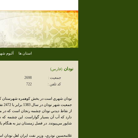
استان ها
آلبوم شهر
نودان
(فارس)
جمعیت :
2698
کد تلفن :
722
نودان شهري است در بخش کوهمره شهرستان کاز
جمعيت شهر نودان در سال 1383 برابر با 2472 نفر بوده‌است.
از نقاط ديدني نودان چشمه رنجان است که در م
دارد که آب آن بسيار گواراست. اين چشمه که س
شاپور مي‌پيوندد. در فصل زمستان نيز به هنگام ب