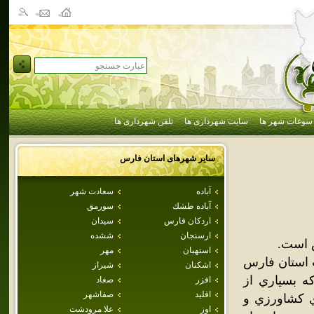
سوغات شهر ها
سایت شهرداری ها
تلفن شهرداری ها
سایر شهرهای استان
فارس
آباده
سعادت شهر
آباده طشك
سورمق
اردكان فارس
سيدان
ارسنجان
ششده
س است.
استهبان
مهر
 استان فارس
اشكنان
شيراز
ي رخ داد که بسياري از
افزر
صغاد
اقليد
صفاشهر
اي کشاورزي و
اوز
علا مرودشت