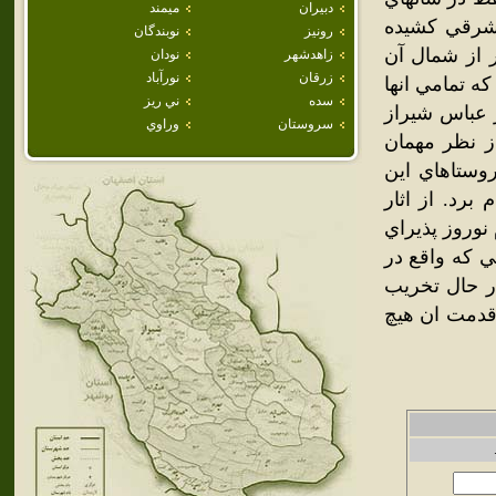
دبيران
ميمند
 شرقي کشيده
رونيز
نوبندگان
از شمال آن
زاهدشهر
نودان
زرقان
نورآباد
نفر جمعيت است كه تمامي انها
سده
ني ريز
ر عباس شيراز
سروستان
وراوي
ز نظر مهمان
روستاهاي اين
برد. از اثار
نوروز پذيراي
ي که واقع در
در حال تخريب
 قدمت ان هيچ