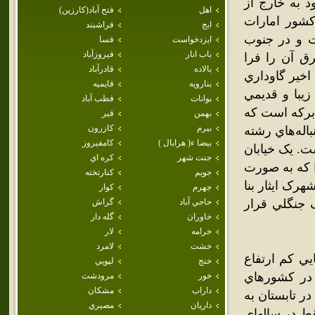
 به خارج از
اهل
فتح آباد(كارزين)
شور امارات
ايج
فراشبند
ت و در جنوب
ايزدخواست
فسا
باب انار
فيروزآباد
 آن را فرا
بالاده
قادرآباد
خير گاوداري
بنارويه
قايميه
يبا و قديمي
بوانات
قطب آباد
 برکه است که
بهمن
قير
بيرم
كازرون
باله‌هاي رشته
بيضا ء( هرابال )
كامفيروز
ت. يک خيابان
جنت شهر
كره اي
 که به صورت
جويم
كنارتخته
ه سال 82 در غرب شهر شهرک ايثار بنا
جهرم
كوار
حاجي آباد
گراش
 جنگلي قرار
خاوران
گله دار
خرامه
لار
خشت
لامرد
ي کم ارتفاع
خنج
لپويي
 در کشورهاي
خور
مرودشت
داراب
مشكان
ر تابستان به
داريان
مصيري
قط در سالهاي