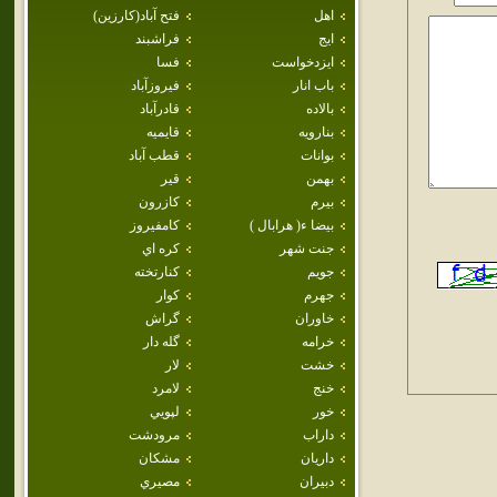
اهل
فتح آباد(كارزين)
ايج
فراشبند
ايزدخواست
فسا
باب انار
فيروزآباد
بالاده
قادرآباد
بنارويه
قايميه
بوانات
قطب آباد
بهمن
قير
بيرم
كازرون
بيضا ء( هرابال )
كامفيروز
جنت شهر
كره اي
جويم
كنارتخته
جهرم
كوار
خاوران
گراش
خرامه
گله دار
خشت
لار
خنج
لامرد
خور
لپويي
داراب
مرودشت
داريان
مشكان
دبيران
مصيري