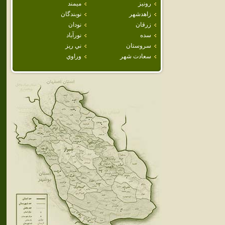
رونيز
ميمند
زاهدشهر
نوبندگان
زرقان
نودان
سده
نورآباد
سروستان
ني ريز
سعادت شهر
وراوي