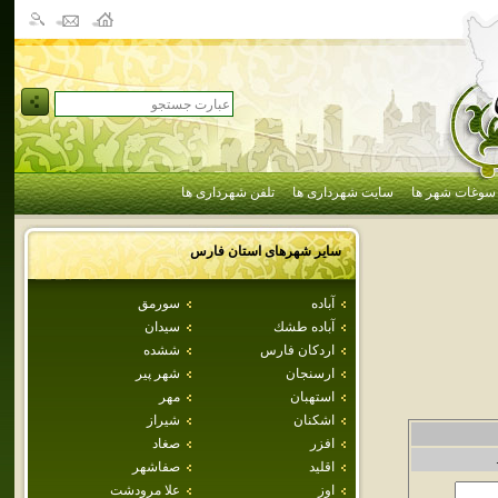
سوغات شهر ها
سایت شهرداری ها
تلفن شهرداری ها
سایر شهرهای استان
فارس
آباده
سورمق
آباده طشك
سيدان
اردكان فارس
ششده
ارسنجان
شهر پير
استهبان
مهر
اشكنان
شيراز
افزر
صغاد
اقليد
صفاشهر
اوز
علا مرودشت