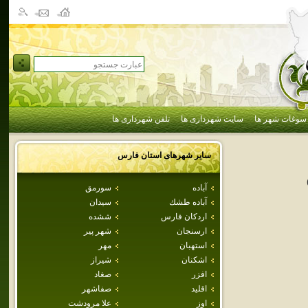
سوغات شهر ها
سایت شهرداری ها
تلفن شهرداری ها
سایر شهرهای استان
فارس
آباده
سورمق
آباده طشك
سيدان
اردكان فارس
ششده
ارسنجان
شهر پير
استهبان
مهر
اشكنان
شيراز
افزر
صغاد
اقليد
صفاشهر
اوز
علا مرودشت