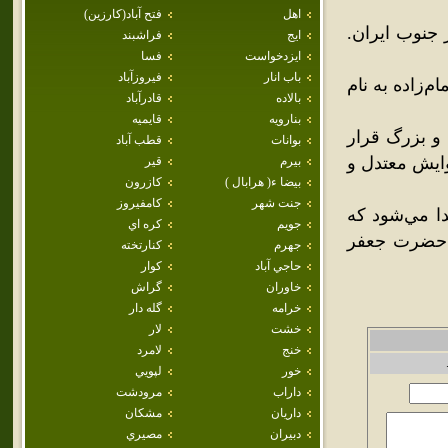
اهل
فتح آباد(كارزين)
جنوب ايران.
ايج
فراشبند
ايزدخواست
فسا
باب انار
فيروزآباد
‌زاده به نام
بالاده
قادرآباد
بنارويه
قايميه
و بزرگ قرار
بوانات
قطب آباد
وايش معتدل و
بيرم
قير
بيضا ء( هرابال )
كازرون
جنت شهر
كامفيروز
 جدا مي‌شود که
جويم
كره اي
 و حضرت جعفر
جهرم
كنارتخته
حاجي آباد
كوار
خاوران
گراش
خرامه
گله دار
خشت
لار
خنج
لامرد
خور
لپويي
داراب
مرودشت
داريان
مشكان
دبيران
مصيري