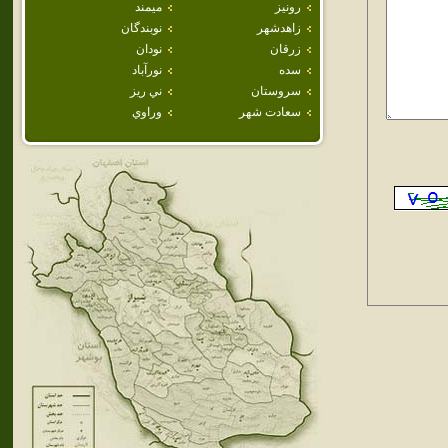
رونيز
ميمند
زاهدشهر
نوبندگان
زرقان
نودان
سده
نورآباد
سروستان
ني ريز
سعادت شهر
وراوي