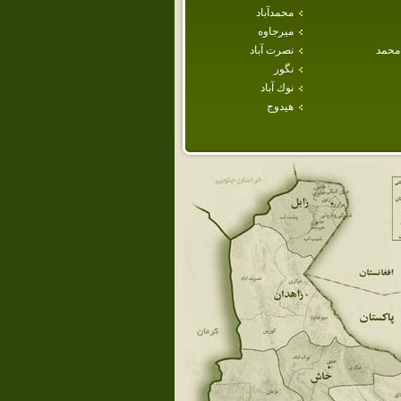
محمدآباد
ميرجاوه
محمد
نصرت آباد
نگور
نوك آباد
هيدوج