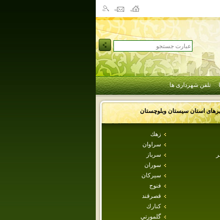
تلفن شهرداری ها
رهای استان
سيستان وبلوچستان
زهك
سراوان
ر
سرباز
سوران
سيركان
فنوج
قصرقند
كنارك
گلمورتي