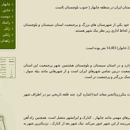
چابهار
تان ايران در منطقه چابهار ( جنوب بلوچستان )است.
خاش
دوست 
راسك
خود يکي از شهرستان هاي بزرگ و پرجمعيت استان سيستان و بلوچستان
زابل
ز لحاظ اداري زير نظر نيک شهر هستند.
زابلي
زاهدان
ارد و در استان سيستان و بلوچستان هشتمين شهر پرجمعيت اين استان
ک شهر 365 اُمين شهر پرجمعيت دربين تمامي شهرهاي ايران است و از شهرهايي مانند بيله سوار ،
جاسک بزرگتر و پرجمعيت تر است.
 مکرزن(انجير معابد انبه) اشاره کرد. چند قلعه تاريخي نيز در اطراف شهر
رهاي مهمي مانند چابهار ، کنارک و ايرانشهر متصل است. همچنين راه آهن
 مي‌رسد از اين شهر عبور مي‌کند. نيک شهر بعد از کنارک ، نزديکترين شهر به