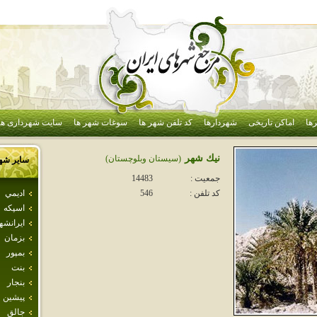
ها
اماکن تاریخی
شهردارها
کد تلفن شهر ها
سوغات شهر ها
سایت شهرداری ها
نيك شهر
(سيستان وبلوچستان)
سایر شه
جمعیت :
14483
اديمي
کد تلفن :
546
اسپكه
ايرانشه
بزمان
بمپور
بنت
بنجار
پيشين
جالق