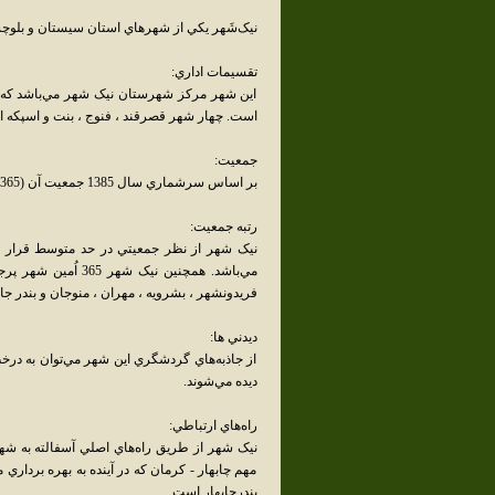
نيک‌شَهر يکي از شهرهاي استان سيستان و بلوچس
تقسيمات اداري:
اين شهر مرکز شهرستان نيک شهر مي‌باشد که 
است. چهار شهر قصرقند ، فنوج ، بنت و اسپکه ا
جمعيت:
بر اساس سرشماري سال 1385 جمعيت آن (2,365 خانوار) 14,483 نفر بوده است.
رتبه جمعيت:
نيک شهر از نظر جمعيتي در حد متوسط قرار د
مي‌باشد. همچنين ني
فريدونشهر ، بشرويه ، مهران ، منوجان و بندر 
ديدني ها:
از جاذبه‌هاي گردشگري اين شهر مي‌توان به درخت
ديده مي‌شوند.
راه‌هاي ارتباطي:
نيک شهر از طريق راه‌هاي اصلي آسفالته به شه
مهم چابهار - کرمان که در آينده به بهره برداري
بندرچابهار است.