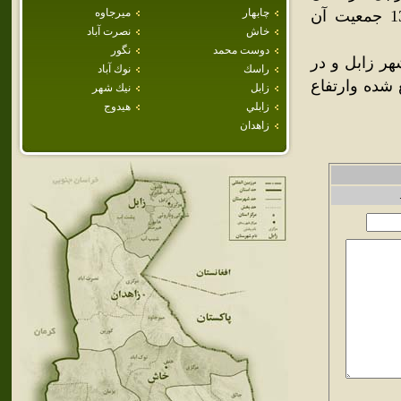
چابهار
ميرجاوه
سيستان و بلوچستان ايران است. بر اساس سرشماري سال 1385 جمعيت آن
خاش
نصرت آباد
دوست محمد
نگور
ي جنوب غربي شهر زابل و در
راسك
نوك آباد
 شده وارتفاع
زابل
نيك شهر
زابلي
هيدوج
زاهدان