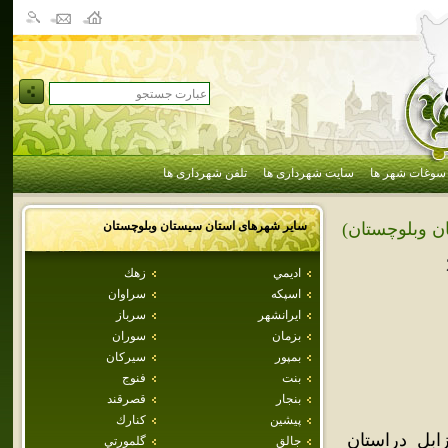
سوغات شهر ها
سایت شهرداری ها
تلفن شهرداری ها
سایر شهرهای استان
سيستان وبلوچستان
ن وبلوچستان)
اديمي
زهك
اسپكه
سراوان
ايرانشهر
سرباز
بزمان
سوران
بمپور
سيركان
بنت
فنوج
بنجار
قصرقند
پيشين
كنارك
بل دراستان
جالق
گلمورتي