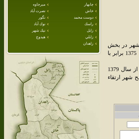
چابهار
ميرجاوه
خاش
نصرت آباد
دوست محمد
نگور
راسك
نوك آباد
زابل
نيك شهر
زابلي
هيدوج
زاهدان
 شهر در بخش
فنوج شهرستان نيک‌شهر قرار دارد و جمعيت آن در سرشماري سال 1375 برابر با
شهر فنوج از شهرهاي قديمي جنوب بلوچستان است. منطقه فنوج از سال 1379
مپور جدا شده و در سال 1370 به سطح شهر ارتقاء