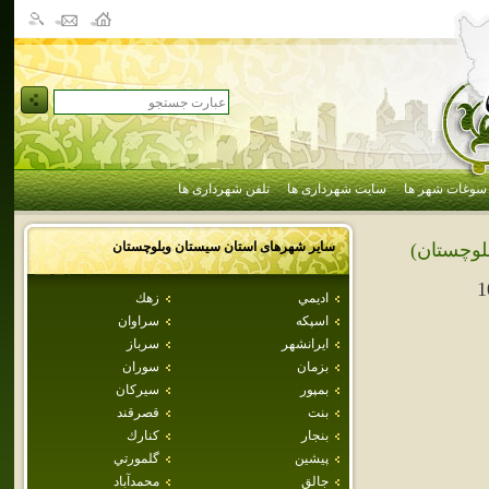
سوغات شهر ها
سایت شهرداری ها
تلفن شهرداری ها
سایر شهرهای استان
سيستان وبلوچستان
لوچستان)
1
اديمي
زهك
اسپكه
سراوان
ايرانشهر
سرباز
بزمان
سوران
بمپور
سيركان
بنت
قصرقند
بنجار
كنارك
پيشين
گلمورتي
جالق
محمدآباد