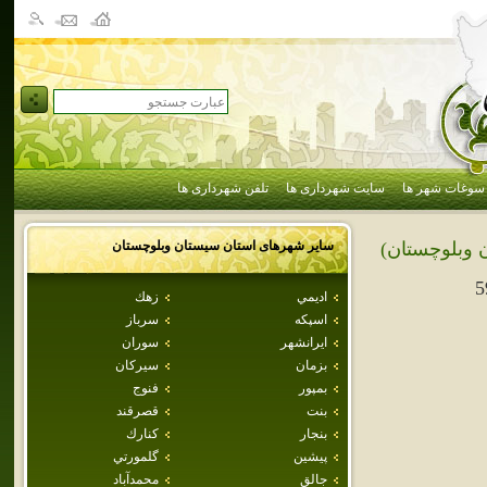
سوغات شهر ها
سایت شهرداری ها
تلفن شهرداری ها
سایر شهرهای استان
سيستان وبلوچستان
 وبلوچستان)
5
اديمي
زهك
اسپكه
سرباز
ايرانشهر
سوران
بزمان
سيركان
بمپور
فنوج
بنت
قصرقند
بنجار
كنارك
پيشين
گلمورتي
جالق
محمدآباد