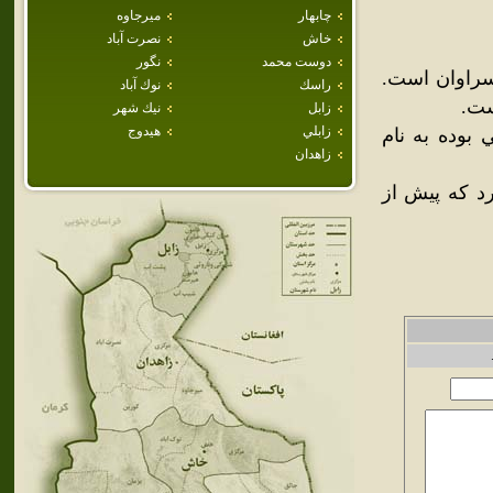
چابهار
ميرجاوه
خاش
نصرت آباد
دوست محمد
نگور
سراوان است.
راسك
نوك آباد
زابل
نيك شهر
زابلي
هيدوج
 خورشيدي روستايي بوده به نام
زاهدان
رد که پيش از