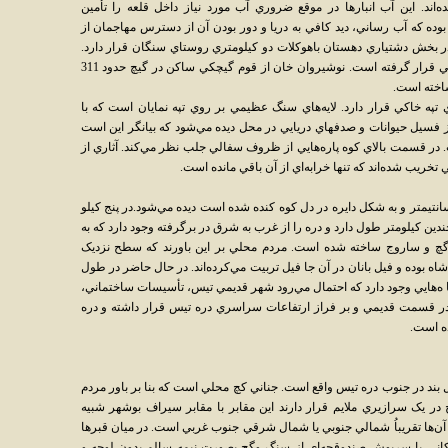
ه‌اند. اين آب انبارها در موقع ضروري آب مورد نياز داخل قلعه را تأمين
 بوده که آب رساني، ديد کافي به دريا و دور بودن آن از دسترس مهاجمان از
در بخش دشتياري دهستان باهوکلات دو کيلومتري روستاي سنگان قرار دارد.
قدمت آن 300 سال است. اين قلعه بر فراز کوهي قرار گرفته است. نوشيروان خان از قوم گيچکي ساکن در گيچ حدود 311
ساخته است.
 تپه خاکي قرار دارد. لايه‌هاي سنگ عظيمي بر روي تپه نمايان است که با
 فسيل حيوانات و صدفهاي دريايي در محل ديده مي‌شود که بيانگر اين است
ت. در قسمت بالاي کوه پاره‌هايي از ظروف سفالي جلب نظر مي‌کند. آثاري از
ي تخريب شده‌اند که تنها خرابه‌اي از آن باقي مانده است.
نتيمتر و به شکل دايره در دل کوه کنده شده است ديده مي‌شود.در پنج کيلو
ين کيلومتر طول دارد و دره را از غرب به شرق در برگرفته وجود دارد که به
 گچ و ساروج ساخته شده است. مردم محلي بر اين باورند که سطح نزديک
ه بوده و فيل بانان در آن جا فيل تربيت مي‌کرده‌اند. در حال حاضر در طول
و چا ه‌هايي وجود دارد که احتمال مي‌رود شهر قديمي تيس، تأسيسات ساختماني،
ر قسمت قديمي و بر فراز ارتفاعات سراسري دره تيس قرار داشته و دره
ه است.
ل بند در جنوب دره تيس واقع است. جناني کچ محلي است که بنا بر باور مردم
ر يک سرازيري ملايم قرار دارند اين مقابر با مقابر سيراف بوشهر شبيه
ت آن‌ها تقريباُ شمالي جنوبي يا شمال شرقي جنوب غربي است. در ميان قبر‌ها
لکاني با سرپوش صندوقچه‌اي از سنگ وگچ بصورت نيمه سالم بدون لوحه و