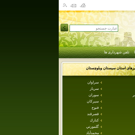
تلفن شهرداری ها
رهای استان
سيستان وبلوچستان
سراوان
سرباز
ر
سوران
سيركان
فنوج
قصرقند
كنارك
گلمورتي
محمدآباد