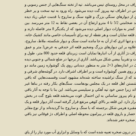
1, تا 4 برابر ارتفاعات اطراف در محل روستاي تيس مي‌باشد. تپه از تخته سنگ‌هايي از جنس رسوبي و
ني در اطراف تپه پيروز گت ديده مي‌شود. راه ورود به تپه سخت و پر خطر
 از ديوارهاي سنگي بزرگ و قلوه سنگ و ساروج با قدمت خيلي زياد ديده
مي‌شود. قسمت‌هايي از ديوارها که باقي مانده‌اند ضخامتي 5/2 تا 4 مترو ارتفاع آن در بعضي نقاط به 12 متر مي‌رسد. بين
ديوارهاي اصلي اطراف تپه ديوارهايي با ضخامت کمتر به موازات ديوار اصلي ديده مي‌شود که از يکديگر 8 متر فاصله دارند و
جهاي قلعه نمايان است و هر نقطه از تپه براي تأسيسات خاصي مانند کشيک خانه،
تنها اثري که از آن به جا مانده است سنگ و ديوار شکسته، ملاط، ساروج،
گچ، خرده‌هاي سفالي و پي‌هاي بنائي مي‌باشند. علاوه بر اين ديوارهاي بزرگ وضخيم قلعه اثر خندقي به عرض3 متر و عمق
متفاوت قبل از ديوار اصلي ديده مي‌شود. در اطراف دژ آثاري از آب انبارها نمايان است زيربناي قلعه حدود 800 متر، طول و
 تقريباً بيضي شکل مي‌باشد. آثاري از برجها در ضلع شمالي و جنوبي ديده
مي‌شود. در قسمت ضلع شمالي دو اطاق کوچک در اندازه‌هاي 3×2 متر به منظور ديدباني روي يک گوشواره زمين مانند دو
 بر روي همين گوشواره است و بر اطراف اشراف دارد. در گوشه‌هاي شرقي و
لند که از سنگ تراشيده ساخته شده‌اند مشهود است وقسمت‌هايي که باقي
 نشستن اهل قلعه در يک مجلس بودهاست. سنگ‌هاي بکار رفته در بنا‌ها غير
ند زيرا جنس خود تپه آهکي و سيليسي مي‌باشد. اين بنا با توجه به آثار باقي
ت و نام پيروز ساساني به اين احتمال قوت مي‌بخشد.قلعه بلوچ گت در بخش
قرار دارد. اين قلعه بر بالاي کوهي مرتفع قرار گرفته است آثار ديوار قلعه و يک
 مقبره هرمي شکل برجسته که با سنگ و ساروج بنا گرديده‌اند و از نوع مقابر
 حصار و باروي قلعه در پيرامون محوطه اصلي و اطراف دژ فوقاني نيز باقي
 صخره حفر شده‌اند.
در درون صخره تعبيه شده است که با وسايل و ابزاري آب مورد نياز را از پاي