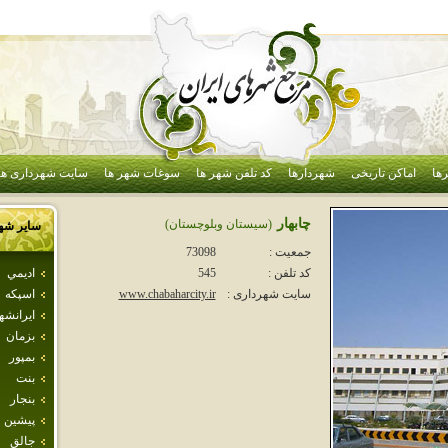
ها
اماکن تاریخی
شهردارها
کد تلفن شهر ها
سوغات شهر ها
سایت شهرداری ها
چابهار
(سيستان وبلوچستان)
سایر شه
جمعیت :
73098
اديمي
کد تلفن :
545
اسپكه
سایت شهرداری :
www.chabaharcity.ir
ايرانشه
بزمان
بمپور
بنت
بنجار
پيشين
جالق