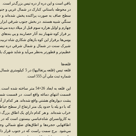
باقي است و اين دره از دره تيس بزرگ‌تر است.
در محوطه باستاني کنارک در شمال غربي و جنوب
سطح صاف به صورت پراکنده پخش شده‌اند و شبيه ا
سنگي شبيه هستند. در بخش جنوب شرقي ابزاري ب
چهارم و اوايل هزاره سوم قبل از ميلاد ديده مي‌ش
بر فراز کوه شهباز بند آثار حصاربند و پي بندهاي
بومي‌ها برفراز اين کوه بازهاي شکاري شاه تربيت 
شيرک سنت در شمال و شمال شرقي دره تيس واق
عظيم‌تر و قطورتر به‌نظر مي‌آيد و شايد شهرک ي
قلعه‌ها
قلعه تيس (قلعه پرتغال
شماره ثبت ملي آن 555 است.
اين قلعه به ابعاد 26×54 متر 
قسمت انتهاي دماغه واقع است. در قسمت شمال
پشت ديوارهاي هشتي واقع شده‌اند. هر کدام از آن
که با دو پله با حدود يک متر ارتفاع از سطح حيا
خراب شده‌اند. و هر کدام داراي يک اطاق بزرگ ت
به کاروانسراي شاه‌عباسي بيستون است که در
اطاقهايي حجره‌ها و اطاق‌هاي ضلع شمالي وج
مي‌شود. برج سمت راست که در جنوب قرار دار