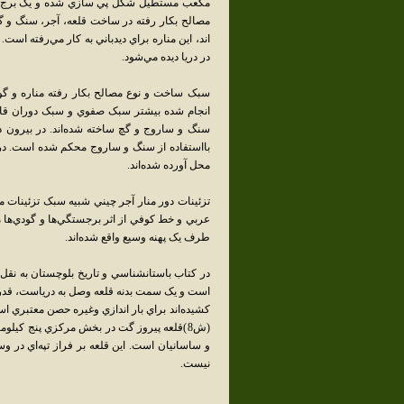
مصالح بکار رفته در ساخت قلعه، آجر، سنگ و گچ 
اند، اين مناره براي ديدباني به کار مي‌رفته اس
در دريا ديده مي‌شود.
سبک ساخت و نوع مصالح بکار رفته مناره و گوشو
انجام شده بيشتر سبک صفوي و سبک دوران قاجاري
سنگ و ساروج و گچ ساخته شده‌اند. در بيرون دي
بااستفاده از سنگ و ساروج محکم شده است. در ق
محل آورده شده‌اند.
تزئينات دور منار آجر چيني شبيه سبک تزئينات م
طرف يک پهنه وسيع واقع شده‌اند.
در کتاب باستانشناسي و تاريخ بلوچستان به نق
است و يک سمت بدنه قلعه وصل به درياست، قدري ن
(ش8)قلعه پيروز گت در بخش مرکزي پنج کيلوم
و ساسانيان است. اين قلعه بر فراز تپه‌اي در و
نيست.