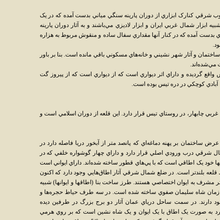
 شرقي کنارک ابزاري از دوران پارينه سنگي مياني بدست آمده که در يک
بزار شمال غربي ايران و ابزار لاديزي مي‌باشند و به آثار دوران پارينه
دست آمده که در کنار آنها مقداري سفال ساده و منقوش مربوط به هزاره
ود.
 ساختمان و آثار شهر نشيني و خانه‌هاي مسکوني باقي مانده است. بنا بر باور
مي‌شده‌اند.
ع گرديده و داراي اثر ديواري است که از ديواري است که از پيروز گت
ا آبادي کوچکي در دره تيس بوده است.
يها) در 5 کيلومتري شمال غربي چابهار، در روستاي تيس قرار دارد. اين قلعه از دوران اسلامي است و
ساخته شده است. عرض ساختمان بر پهنه دماغه‌اي که پانصد متر از آبخور دريا فاصله دارد در
 شرقي درب ورودي اصلي قرار دارد و داراي چهار گوشواره خلفي که در
ها خود يک اطاقي است که با پي‌هاي قطور ساخته شده‌اند. داراي ايواني است
ط قلعه بلندتر است. در ضلع شمال شرقي آثار اطاق‌هايي وجود دارد که اکنون
ر مشرف به ايوان اختصاصي هستند. طرز ساخت بنا (اطاقها و ايوانها) شبيه
 زمان شاه سليمان صفوي ساخته شده است. در سه طرف حياط حجره‌ها و
ود دارند. در سمت ساحل درياي عمان آثار دو برج بزرگ در طرفين ديده
د به صورت يک اطاق با يک ايوان و يک شاه نشين است که بر روي هرمي