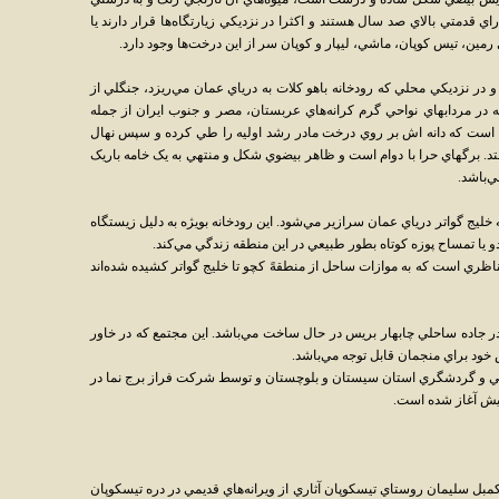
ي قدمتي بالاي صد سال هستند و اکثرا در نزديکي زيارتگاه‌ها قرار دارند يا
ي رمين، تيس کوپان، ماشي، ليپار و کوپان سر از اين درخت‌ها وجود دارد.
 و در نزديکي محلي که رودخانه باهو کلات به درياي عمان مي‌ريزد، جنگلي از
ه در مردابهاي نواحي گرم کرانه‌هاي عربستان، مصر و جنوب ايران از جمله
 است که دانه اش بر روي درخت مادر رشد اوليه را طي کرده و سپس نهال
د. برگهاي حرا با دوام است و ظاهر بيضوي شکل و منتهي به يک خامه باريک
‌باشد.
ري شرق چابهار به خليج گواتر درياي عمان سرازير مي‌شود. اين رودخانه بويژه به دليل زيستگاه
 يا تمساح پوزه کوتاه بطور طبيعي در اين منطقه زندگي مي‌کند.
ريخي نيز يکي از مناظري است که به موازات ساحل از منطقهً کچو تا خليج گواتر کشيده شده‌اند
جاده ساحلي چابهار بريس در حال ساخت مي‌باشد. اين مجتمع که در خاور
ود براي منجمان قابل توجه مي‌باشد.
گي و گردشگري استان سيستان و بلوچستان و توسط شرکت فراز برج نما در
پيش آغاز شده است.
بل سليمان روستاي تيسکوپان آثاري از ويرانه‌هاي قديمي در دره تيسکوپان