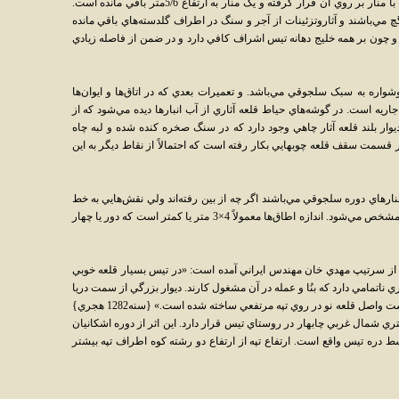
مکعب مستطيل شکل پي سازي شده و يک برج با منار بر روي آن قرار گرفته و يک منار به ارتفاع 5/6متر باقي مانده است.
مي‌باشند و آثاروتزئينات از آجر و سنگ در اطراف گلدسته‌هاي باقي مانده
ت. و چون بر همه خليج دهانه تيس اشراف کافي دارد و در ضمن از فاصله زيادي
اره به سبک سلجوقي مي‌باشد. و تعميرات بعدي که در اتاق‌ها و ايوان‌ها
ه است. در گوشه‌هاي حياط قلعه آثاري از آب انبارها ديده مي‌شود که از
وار بلند قلعه آثار چاهي وجود دارد که در سنگ صخره کنده شده و لبه چاه
سمت سقف قلعه چوبهايي بکار رفته است که احتمالاً از نقاط ديگر به اين
نارهاي دوره سلجوقي مي‌باشند اگر چه از بين رفته‌اند ولي نقش‌هايي به خط
عربي و خط کوفي از اثر برجستگي‌ها و گودي‌ها مشخص مي‌شود. اندازه اطاق‌ها معمولاً 4×3 متر يا کمتر است که دور يا چهار
ل از سرتيپ مهدي خان مهندس ايراني آمده است: «در تيس بسيار قلعه خوبي
اتمامي دارد که بنُا و عمله در آن مشغول کارند. ديوار بزرگي از سمت دريا
کشيده‌اند براي بار اندازي وغيره حصن معتبري است واصل قلعه نو در روي تپه مرتفعي ساخته شده است.» {سنه1282 هجري}
تري شمال غربي چابهار در روستاي تيس قرار دارد. اين اثر از دوره اشکانيان
سط دره تيس واقع است. ارتفاع تپه از ارتفاع دو رشته کوه اطراف تپه بيشتر