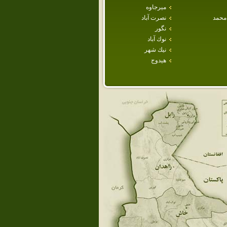
ميرجاوه
محمد
نصرت آباد
نگور
نوك آباد
نيك شهر
هيدوج