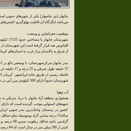
چابَهار (نيز چاه‌بهار) يکي از شهرهاي جنوبي ا
مي‌باشد.لنگرگاه آن قابليت پهلوگيري کشتي‌هاي اق
موقعيت جغرافيايي و وسعت:
شهرستان چ
اقيانوس هند قرار گرفته است.اين شهرستان از ج
از شرق به پاکستان و از غرب به استان‌هاي کرم
شهرستان حدوداً داراي 300 کيلومتر مرز آبي در درياي عمان مي‌باشد.
آب وهوا:
همجواري منطقه آزاد چابهار با دريا، نزديکي ب
جبهه‌هاي استوايي موجب گرديده است که داراي 
کمتر از 200 ميلي متر در سال است که 64 درصد آن در زمستان مي‌بارد.