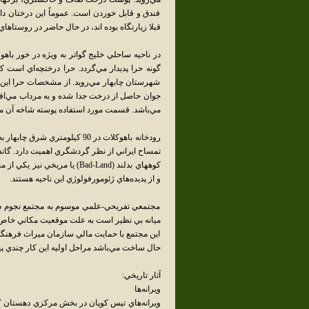
فندق و قابل خوردن است. عموماً اين درختان دارا
قبلا زيارتگاه بوده اند، در حال حاضر در روستاها
در ناحيه ساحلي خليج گواتر به ويژه در خور باهو
گونه حرا پديدار مي‌گردد. حرا درختچه‌اي است ک
شهرستان چابهار مي‌رويد. از مشخصات حرا اين
جوان حاصل از درخت جدا شده و به مرداب مي‌افت
مي‌باشد. قسمت مورد استفاده پوسته شاخه آن مي
رودخانه باهوکلات در 90 کيلومت
تمساح ايراني از نظر گردشگري اهميت دارد. گاندو
کوههاي بدلند (Bad-Land) يا م
و از پديده‌هاي ژئومورفولوژي اين ناحيه هستند.
مجتمعي تفريحي-علمي موسوم به مجتمع نجوم در 
ميانه بي نظير است به علت موقعيت مکاني خاص خ
اين مجتمع با حمايت مالي سازمان ميراث فرهن
حال ساخت مي‌باشد مراحل اوليه اين کار چندي 
آثار تاريخي:
ويرانه‌ها
ويرانه‌هاي تيس کوپان در بخش مرکزي دهستان کم