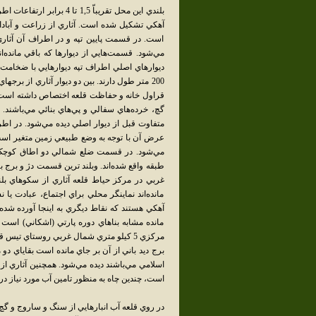
بلندي اين محل تقريبا‏ّ 5
آهکي تشکيل شده است. آثاري از زراعت و آبادا
است. در قسمت پايين تپه و در اطراف آن آثاري
200 متر طول دارند. بين دو ديوار آثاري از بر
قراول خانه و حفاظت قلعه اختصاص داشته است و 
عرض آن با توجه به وضع طبيعي زمين متغير است و
طبقه واقع شده‌اند. وبلند ترين قسمت دژ و برج
غربي در مرکز حياط قلعه آثاري از سکو‌هاي ب
مانده‌اند نماينگر محلي براي اجتماع، عبادت يا
آهکي هستند که نقاط ديگري به اينجا آورده شده‌ا
مانده مشابه بنا‌هاي دوره پارتي (اشکاني) اس
مرکزي 5 کيلو متري شمال غربي روستاي تيس 
برج ديد باني از آن بر جاي مانده است بقاياي دو
اسلامي مي‌باشند ديده مي‌شود. همچنين آثاري از
است، چندين چاه به منظور تامين آب مورد نياز در
در روي قلعه آب انبارهايي از سنگ و ساروج و گچ 