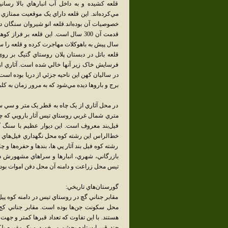
قلعه کشيده و به داخل آب انبارهاي بالا رسانيد
مي‌کرده‌اند. اين قلعه داراي يک موقعيت ممتازي
خصوصيات آن بوده‌اند.قلعه انو شيروان سنگان 
سال پيش به باهوکلات مهاجرت کرده و قلعه را 
قلعه باتل در دبستان پلان روستاي گتيگ بر روي
فرسايش خاک زير آنها خالي شده است. آثاري از
در ساليان کهن اين ناحيه جزئي از دريا بوده اس
برج و بارو‌ها ديده مي‌شود که به مرور زمان به کل
در محل آثاري از يک چاه به قطر يک متر و سي سا
متري شمال غربي روستاي تيس آثار بارويي که چند
فيل‌بند معروف است. اين ديوار عظيم با سنگ
خط‌الراس اين رشته کوه محل نگهداري فيل‌هاي شا
رشته کوه فيل بند آثار پي ها، بند‌ها و حفره‌ها 
بازرگاني، شهري، انبارها و سراهاي مشهورش د
تيس محل زراعت و دامنه آن محل دفن اموات بود
گورستان‌هاي تاريخي:
مقابر جناني گچ در روستاي تيس در دامنه کوه پي
محل سکونت جن‌ها بوده است. مقابر جناني کچ د
هستند. با اين تفاوت که تعداد قبر‌ها کمتر و جه
چند قبر ايستاده بچشم مي‌خورد و يک مقبره پ