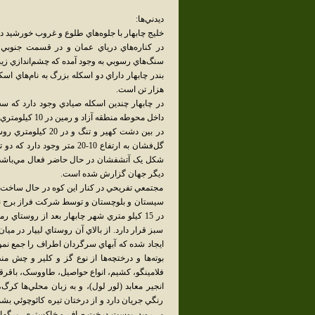
ديدني‌ها:
خليج چابهار با جلوه‌هاي طلوع و غروب خورشيد در 
در کناره‌هاي درياي عمان و در قسمت جنوبي
سنگ‌هاي رسوبي به وجود آمده که چشم‌اندازي زيب
هزار تن است.
در چابهار چندين اسکله صيادي وجود دارد که سه
داخل محوطه منطقه آزاد و رمين در 10 کيلو‌متري و بريس در 60 کيلومتري چابهار قرار دارد.
در بين دشت کهير و 
گل‌فشان به ارتفاع 10-20 مت
شکل يک آتشفشان در حال حاضر فعال مي‌باشد 
ديگر جهان گزارش شده است.
مجتمعي تفريحي در کنار اين کوه در حال ساخت
سيستان و بلوچستان و توسط شرکت فراز برج نما د
در 15 کيلو متري شه
سبز قرار دارد. از بالاي آن روستاي ليپار در ميان
بوته‌ها و درختچه‌ها از نوع گز و کلير و چش م
فلامينگو، کشيم، انواع حواصيل، طاووسک، باقرقر
انجير معابد (لور لول)، و به زبان محلي‌ها کر
رنگي جريان دارد و از درختان تيره کائوچوئي بشم
مي‌رويد. پوست درخت صاف و خاکستري، برگهاي