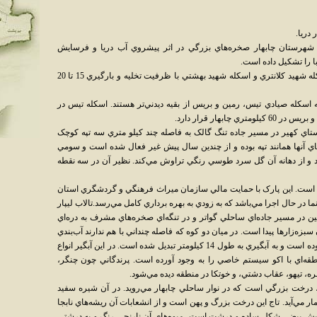
دريا.
 شهرستان چابهار صخره‌هاي بزرگي در اثر پيشروي آب دريا و فرسايش
ا را تشکيل داده است.
بندر چابهار داراي دو اسکله بزرگ به نام‌هاي اسکله شهيد کلانتري و اسکله شهيد بهشتي با ظرفيت تخليه و بارگيري 15 تا 20
 اسکله صيادي تيس، رمين و بريس از بقيه ديدني‌تر هستند. اسکله تيس در
تنگ و در 20 کيلومتري روستاي کهير در مسير جاده تنگ گالک به فاصله چند کيلو متري سه تپه کوچک
ر وجود دارد که دو تاي آنها همانند تپه بوده و از چندين سال پيش غير فعال شده است و سومي
و از دهانه آن گل سرد طوسي رنگي تراوش مي‌کند. نظير آن در سه نقطه
 است. اين پارک با حمايت مالي سازمان ميراث فرهنگي و گردشگري استان
ر حال اجرا مي‌باشد که به زودي به بهره برداري کامل مي‌رسد.تالاب ليپار
ر چابهار بعد ا‌‏‏‎ز روستاي رمين در مسير جاده‌اي ساحلي گواتر و در تنگه‌اي صخره‌هاي مشرف به دره‌اي
 سبزه‌زارها پيدا است. در ميان دو کوه که فاصله چنداني با هم ندارند آب‌بندي
ايجاد شده که آبهاي سرگردان اطراف را جمع نموده است و به آبگيري به طول 14 کيلومتر تبديل شده است. در اين آبگير انواع
نطقه‌اي با اکو سيستم خاصي را به وجود آورده است. پرندگاني چون چنگر،
ه، تيهو، عقاب دشتي، و خوتکا در منطقه ديده مي‌شود.
گ، درخت بزرگي است که در نوار ساحلي چابهار مي‌رويد. در آن شيره سفيد
ار مي‌آيد. تاج اين درخت بزرگ و پهن است و از انشعابات آن ريشه‌هاي نابجا
ش بيضي شکل ساده و درشت است، ميوه‌هاي آن نارنجي رنگ و به درشتي