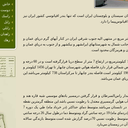
خاش
دوست 
ستان سيستان و بلوچستان ايران است که تنها بندر اقيانوسي کشور ايران نيز
راسك
يانوس‌پيما را دارد.
زابل
زابلي
زاهدان
ابهار با مساحتي حدود 17155 کيلومتر مربع در منتهي اليه جنوب شرقي ايران در کنار آبهاي گرم درياي عمان و
زهك
انب شمال به شهرستانهاي ايرانشهر و نيکشهر و از جنوب به درياي عمان و
ان و هرمزگان محدود است.
بندر چابهار-مرکزشهرستان- با وسعتي بالغ بر 11 کيلومترمربع در ارتفاع 7 متر از سطح دريا قرارگرفته است و در 60 درجه و
37 دقيقه طول شرقي و 25 درجه و 17 دقيقه عرض شمالي قرار دارد.فاصله هوائي شهرستان چابهار تا تهران 1456 کيلومتر و
فاصله زميني از طريق جاده ايرانشهر- کرمان 1961 کيلومتر است.فاصله بندر چابهار تا مرکزاستان 738 کيلومتر مي‌باشد.اين
ه مدار راس‌السرطان و قرار گرفتن درمسير بادهاي موسمي شبه قاره هند و
آب هوايي گرمسيري معتدل با رطوبت نسبي باشد.اين منطقه گرمترين نقطه
کشور در زمستان وخنک‌ترين بندر جنوبي ايران در تابستان مي‌باشد.متوسط دماي حداکثر (در خرداد ماه) طي يک دوره 7
ساله31 درجه سانتي گراد ومتوسط دماي حداقل (دردماي ماه) 19 درجه سانتي گراد.ومتوسط دما درطول سال 26 درجه سانتي
گرادمي باشد.حداقل رطوبت نسبي 60 درصد و متوسط رطوبت نسبي 70درصد گزارش شده است.متوسط بازندگي سالانه