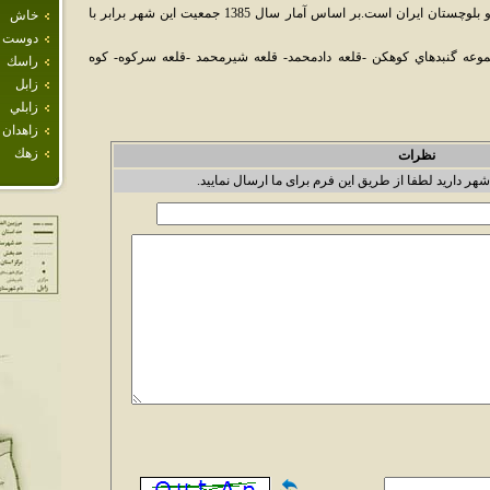
جالق يکي از شهرهاي تاريخي استان سيستان و بلوچستان ايران است.بر اساس آمار سال 1385 جمعيت اين شهر برابر با
خاش
دوست 
جموعه گنبد‌هاي کوهکن -قلعه دادمحمد- قلعه شيرمحمد -قلعه سرکوه- کوه
راسك
زابل
زابلي
زاهدان
زهك
نظرات
شهر دارید لطفا از طریق این فرم برای ما ارسال نمایید.