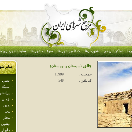
ها
اماکن تاریخی
شهردارها
کد تلفن شهر ها
سوغات شهر ها
سایت شهرداری ها
جالق
(سيستان وبلوچستان)
سایر شه
جمعیت :
13999
اديمي
کد تلفن :
548
اسپكه
ايرانشه
بزمان
بمپور
بنت
بنجار
پيشين
چابهار