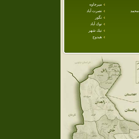
ميرجاوه
محمد
نصرت آباد
نگور
نوك آباد
نيك شهر
هيدوج