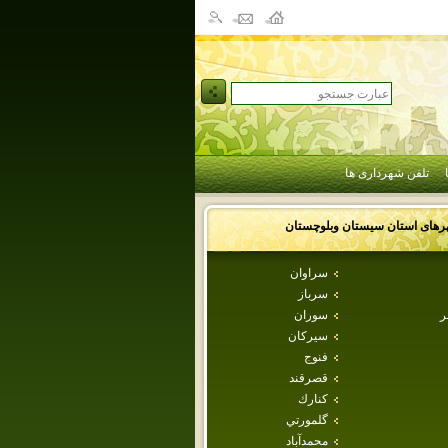
تلفن شهرداری ها
رهای استان
سيستان وبلوچستان
سراوان
سرباز
ر
سوران
سيركان
فنوج
قصرقند
كنارك
گلمورتي
محمدآباد