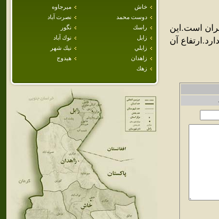
خاش
ميرجاوه
دوست محمد
نصرت آباد
يران است.اين
راسك
نگور
زابل
نوك آباد
ارد.ارتفاع آن
زابلي
نيك شهر
زاهدان
هيدوج
زهك