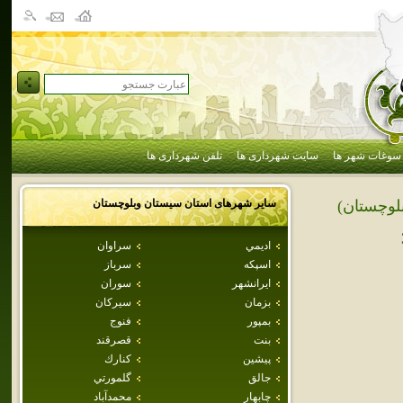
سوغات شهر ها
سایت شهرداری ها
تلفن شهرداری ها
سایر شهرهای استان
سيستان وبلوچستان
لوچستان)
اديمي
سراوان
اسپكه
سرباز
ايرانشهر
سوران
بزمان
سيركان
بمپور
فنوج
بنت
قصرقند
پيشين
كنارك
جالق
گلمورتي
چابهار
محمدآباد