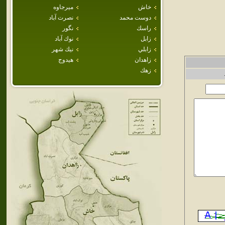
خاش
ميرجاوه
دوست محمد
نصرت آباد
راسك
نگور
زابل
نوك آباد
زابلي
نيك شهر
زاهدان
هيدوج
زهك