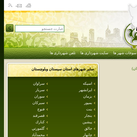
سوغات شهر ها
سایت شهرداری ها
تلفن شهرداری ها
ن)
سایر شهرهای استان
سيستان وبلوچستان
اسپكه
سراوان
ايرانشهر
سرباز
بزمان
سوران
بمپور
سيركان
بنت
فنوج
بنجار
قصرقند
پيشين
كنارك
جالق
گلمورتي
چابهار
محمدآباد