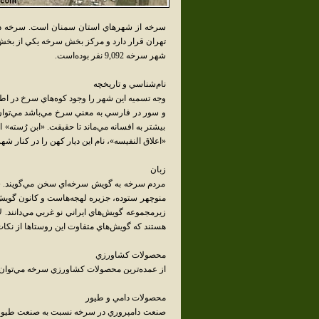
شهر سرخه 9,092 نفر بوده‌است.
نام‌شناسي و تاريخچه
وجه تسميه اين شهر را وجود کوه‌هاي سرخ در اطر
و سور در فارسي به معني سرخ مي‌باشد مي‌تو
بيشتر به افسانه مي‌ماند تا حقيقت. «ابن رُسته»
«اعلاق النفيسه»، نام اين ديار کهن را در کنا
زبان
مردم سرخه به گويش سرخه‌اي سخن مي‌گويند. س
منوچهر ستوده، جزيره لهجه‌هاست و کانون گويش‌
زيرمجموعه گويش‌هاي ايراني نو غربي مي‌دانند. لا
هستند که گويش‌هاي متفاوت اين روستاها از نکا
محصولات کشاورزي
از عمده‌ترين محصولات کشاورزي سرخه مي‌توان به 
محصولات دامي و طيور
صنعت دامپروري در سرخه نسبت به صنعت طيور 