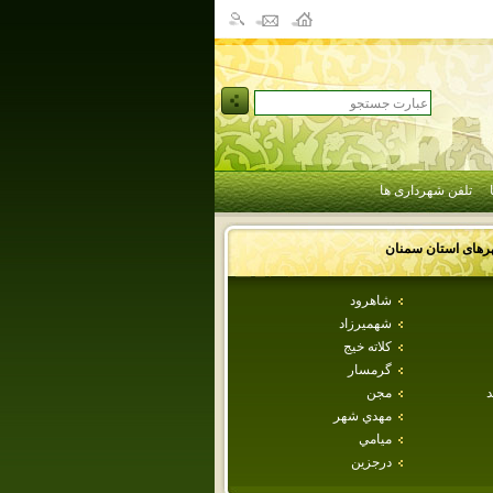
تلفن شهرداری ها
رهای استان
سمنان
شاهرود
شهميرزاد
كلاته خيج
گرمسار
د
مجن
مهدي شهر
ميامي
درجزين