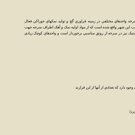
رخه واحدهاي مختلفي در زمينه فراوري گچ و توليد نمکهاي خوراکي فعال
وب اين شهر واقع شده است که از مواد اوليه نمک و آهک اطراف سرخه جهت
استيک نيز در سرخه از رونق مناسبي برخوردار است و واحدهاي کوچک زيادي
 دارد که تعدادي از آنها از اين قرارند:
رد)