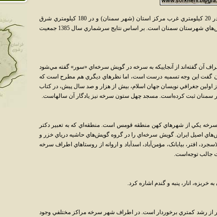
سرخه از شهرهاي استان سمنان است. سرخه در 20 کيلومتري غرب مرکز استان (شهر سمنان) و در 180 کيلومتري شرق
تهران قرار دارد و مرکز بخش سرخه يکي از بخش‌هاي شهرستان سمنان است. بر اساس نتايج سرشماري سال 1385 جمعيت
اف آن گفته‌اند از آنجاييکه به سرخه در گويش سرخه‌اي «سور» گفته مي‌شود
ان گفت اين وجه تسميه درست است، اما نظرهاي ديگري هم مطرح است که
 از اولين جغرافي نويسان جهان اسلام، بيش از هزار و صد سال پيش، در کتاب
ر شهر سمنان ثبت کرده‌است. مسجد چهل ستون سرخه نيز يادگار آن سالهاست.
رخه يکي از شهرهاي کهن منطقه قومس است. منطقه‌اي که به تعبير دکتر
هاي اصيل ايران. گويش سرخه‌اي را در گروه گويش‌هاي حاشيه درياي خزر و
سجرد، افتر، بيابانک، مؤمن‌آباد، اسدآباد و اروانه از روستاهاي اطراف سرخه
ت جالب توجه‌است.
خربزه، انار، پنبه و گندم اشاره کرد.
از رشد کمتري برخوردار است. در اطراف شهر سرخه مراکز مختلفي وجود