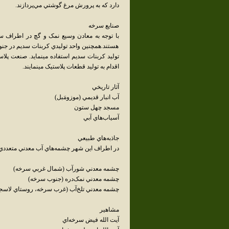
دارد که به پرورش مرغ گوشتي مي‌پردازند.
صنايع سرخه
با توجه به معادن وسيع نمک و گچ در اطراف س
هستند.همچنين واحد توليدي کربنات سديم در جن
توليد کربنات سديم استفاده مينمايد. صنعت پل
اقدام به توليد قطعات پلاستيک مينمايند.
آثار تاريخي
آب انبار قديمي (موزومَبل)
مسجد چهل ستون
آسياب‌هاي آبي
جاذبه‌هاي طبيعي
در اطراف اين شهر چشمه‌هاي آب معدني متعددي وجود
چشمه معدني شورآب (شمال غربي سرخه)
چشمه معدني نمک‌دره (جنوب سرخه)
چشمه معدني تلخ‌آب (غرب سرخه، روستاي لاسج
مشاهير
آيت الله فيض سرخه‌اي