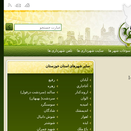
سوغات شهر ها
سایت شهرداری ها
تلفن شهرداری ها
سایر شهرهای استان
خوزستان
1
آبادان
رفيع
آغاجاري
زهره
اروندكنار
سالند (سردشت دزفول)
الوان
سردشت( بهبهان)
اميديه
سوسنگرد
انديمشك
شادگان
اهواز
شوش دانيال
ايذه
شوشتر
باغ ملك
شهيد چمران