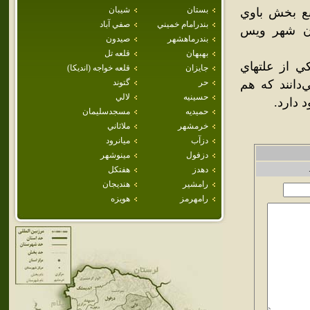
بستان
شيبان
وابع بخش باوي
بندرامام خميني
صفي آباد
ان شهر ويس
بندرماهشهر
صيدون
بهبهان
قلعه تل
 از علتهاي
جايزان
قلعه خواجه (انديكا)
دانند که هم
حر
گتوند
حسينيه
لالي
 دارد.
حميديه
مسجدسليمان
خرمشهر
ملاثاني
دزآب
ميانرود
دزفول
مينوشهر
دهدز
هفتكل
رامشير
هنديجان
رامهرمز
هويزه