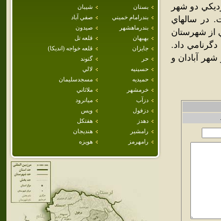
زديکي دو شهر
بستان
شيبان
بندرامام خميني
صفي آباد
. در سالهاي
بندرماهشهر
صيدون
ي از شهرستان
بهبهان
قلعه تل
دگرنامي داد.
جايزان
قلعه خواجه (انديكا)
شهر آبادان و
حر
گتوند
حسينيه
لالي
حميديه
مسجدسليمان
خرمشهر
ملاثاني
دزآب
ميانرود
دزفول
ويس
دهدز
هفتكل
رامشير
هنديجان
رامهرمز
هويزه