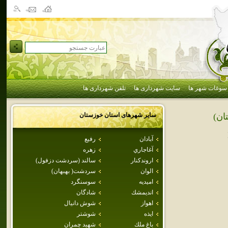
سوغات شهر ها
سایت شهرداری ها
تلفن شهرداری ها
سایر شهرهای استان
خوزستان
ان)
آبادان
رفيع
آغاجاري
زهره
اروندكنار
سالند (سردشت دزفول)
الوان
سردشت( بهبهان)
اميديه
سوسنگرد
انديمشك
شادگان
اهواز
شوش دانيال
ايذه
شوشتر
باغ ملك
شهيد چمران