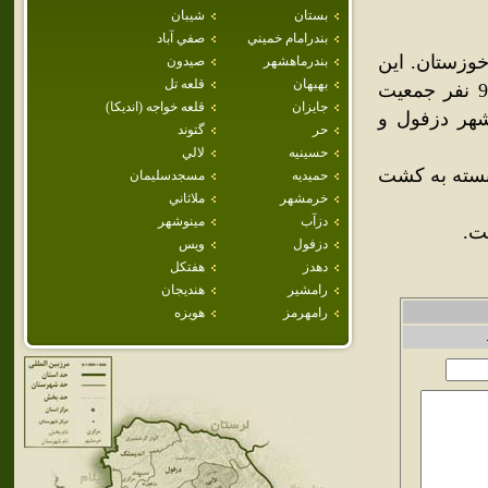
بستان
شيبان
بندرامام خميني
صفي آباد
وزستان. اين
بندرماهشهر
صيدون
بهبهان
قلعه تل
شهر در شهرستان دزفول قرار گرفته و در سال 1385، تعداد 9,217 نفر جمعيت
جايزان
قلعه خواجه (انديكا)
شهر دزفول و
حر
گتوند
حسينيه
لالي
بسته به کشت
حميديه
مسجدسليمان
خرمشهر
ملاثاني
دزآب
مينوشهر
ت.
دزفول
ويس
دهدز
هفتكل
رامشير
هنديجان
رامهرمز
هويزه