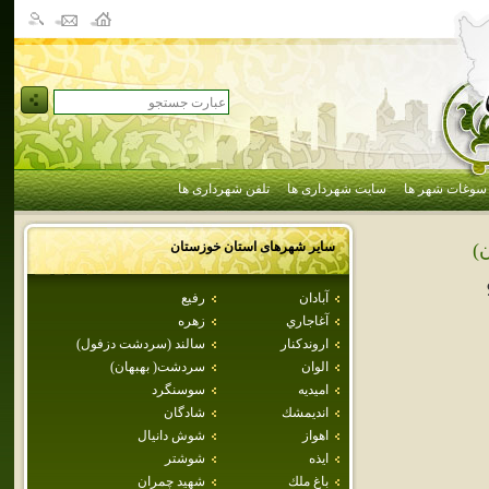
سوغات شهر ها
سایت شهرداری ها
تلفن شهرداری ها
سایر شهرهای استان
خوزستان
)
آبادان
رفيع
آغاجاري
زهره
اروندكنار
سالند (سردشت دزفول)
الوان
سردشت( بهبهان)
اميديه
سوسنگرد
انديمشك
شادگان
اهواز
شوش دانيال
ايذه
شوشتر
باغ ملك
شهيد چمران