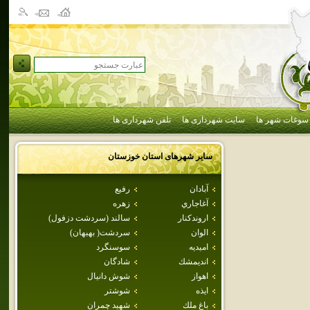
سوغات شهر ها
سایت شهرداری ها
تلفن شهرداری ها
سایر شهرهای استان
خوزستان
آبادان
رفيع
آغاجاري
زهره
اروندكنار
سالند (سردشت دزفول)
الوان
سردشت( بهبهان)
اميديه
سوسنگرد
انديمشك
شادگان
اهواز
شوش دانيال
ايذه
شوشتر
باغ ملك
شهيد چمران