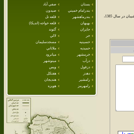
بستان
صفي آباد
بندرامام خميني
صيدون
شيبان شهري است در استان خوزستان. اين شهر در بخش باوي شهرستان اهواز قرار گرفته است. شيبان در سال 1385،
بندرماهشهر
قلعه تل
بهبهان
قلعه خواجه (انديكا)
جايزان
گتوند
حر
لالي
حسينيه
مسجدسليمان
حميديه
ملاثاني
خرمشهر
ميانرود
دزآب
مينوشهر
دزفول
ويس
دهدز
هفتكل
رامشير
هنديجان
رامهرمز
هويزه