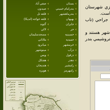
بستان
صفي آباد
زي شهرستان
بندرامام خميني
صيدون
بندرماهشهر
قلعه تل
 جراحي (تاب
بهبهان
قلعه خواجه (انديكا)
جايزان
گتوند
حر
لالي
 شهر هستند و
حسينيه
مسجدسليمان
تروشيمي بندر
حميديه
ملاثاني
خرمشهر
ميانرود
دزآب
مينوشهر
دزفول
ويس
دهدز
هفتكل
رامشير
هنديجان
رامهرمز
هويزه