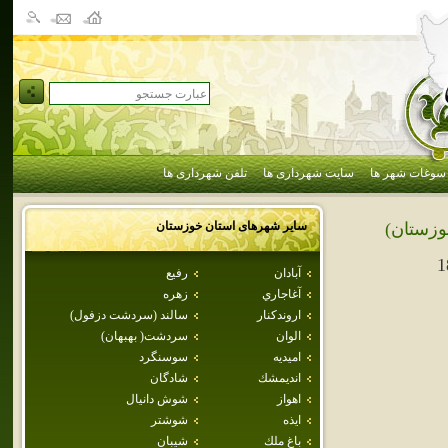
سوغات شهر ها
سایت شهرداری ها
تلفن شهرداری ها
سایر شهرهای استان
خوزستان
وزستان)
1
آبادان
رفيع
آغاجاري
زهره
اروندكنار
سالند (سردشت دزفول)
الوان
سردشت( بهبهان)
اميديه
سوسنگرد
انديمشك
شادگان
اهواز
شوش دانيال
ايذه
شوشتر
باغ ملك
شيبان