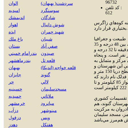
96732
سردشت( بهبهان)
الوان
کد تلفن :
سوسنگرد
اميديه
612
شادگان
انديمشك
نه کوه‌هاي زاگرس
شوش دانيال
اهواز
بختياري قرار دارد.
شهيد چمران
ايذه
طبيعت و جغرافيا
شيبان
باغ ملك
شوشتر با مساحت 2436 کيلومتر مربع در شمال استان خوزستان کشور ايران، بين 48 درجه و 35
صفي آباد
بستان
دقيقه تا 49 درجه و 12 دقيقه طول شرقي از نصف النهار گرينويچ و 31 درجه و 36 دقيقه تا 32 درجه و
صيدون
بندرامام خميني
مالي از خط استوا قرار گرفته‌است. جمعيت ان 130,840هزار نفر است. و پنجاه
رکز و متمايل به
قلعه تل
بندرماهشهر
قي اين شهرستان و
قلعه خواجه (انديكا)
بهبهان
رود دز مرز غربي اين شهرستان را تشکيل مي‌دهد. ميانگين ارتفاع شوشتر از سطح دريا 150 متر و
گتوند
جايزان
 به شوشتر فدلک نام دارند که
لالي
حر
پايان چين خوردگيهاي زاگرس در جلگه خوزستان هستند. فاصله شوشتر تا اهواز 85 کيلومتر و تا
مسجدسليمان
حسينيه
ملاثاني
حميديه
تقسيمات کشوري
ميانرود
خرمشهر
به شهرستان گتوند، هم
دروان به مرکزيت
مينوشهر
دزآب
رمز، مسجد سليمان
ويس
دزفول
هفتكل
دهدز