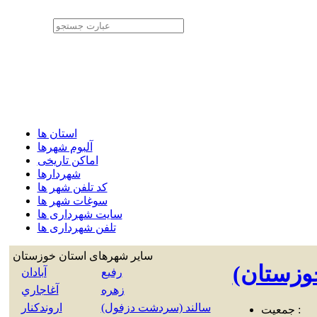
استان ها
آلبوم شهرها
اماکن تاریخی
شهردارها
کد تلفن شهر ها
سوغات شهر ها
سایت شهرداری ها
تلفن شهرداری ها
سایر شهرهای استان
خوزستان
وزستان)
رفيع
آبادان
زهره
آغاجاري
سالند (سردشت دزفول)
اروندكنار
جمعیت :