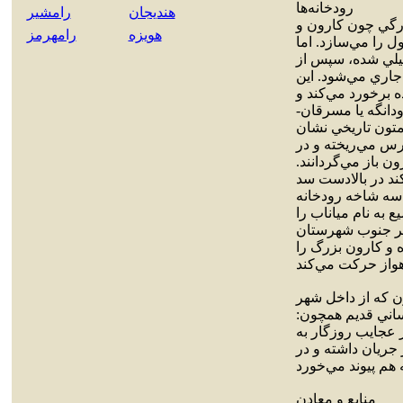
رودخانه‌ها
هنديجان
رامشير
زرگي چون کارون و
هويزه
رامهرمز
 را مي‌سازد. اما
قيلي شده، سپس از
اري مي‌شود. اين
ه برخورد مي‌کند و
دانگه يا مسرقان-
تون تاريخي نشان
ارس مي‌ريخته و در
 باز مي‌گردانند.
ند در بالادست سد
ن سه شاخه رودخانه
به نام مياناب را
قير جنوب شهرستان
 و کارون بزرگ را
ن که از داخل شهر
ساني قديم همچون:
از عجايب روزگار به
جريان داشته و در
منابع و معادن