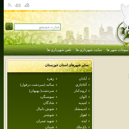
سوغات شهر ها
سایت شهرداری ها
تلفن شهرداری ها
سایر شهرهای استان
خوزستان
آبادان
زهره
آغاجاري
سالند (سردشت دزفول)
اروندكنار
سردشت( بهبهان)
الوان
سوسنگرد
اميديه
شادگان
انديمشك
شوش دانيال
اهواز
شوشتر
ايذه
شهيد چمران
باغ ملك
شيبان