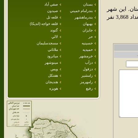
بستان
صفي آباد
ان. اين شهر
بندرامام خميني
صيدون
در بخش دهدز از توابع شهرستان ايذه قرار گرفته و در سال 1385، تعداد 3,868 نفر
بندرماهشهر
قلعه تل
بهبهان
قلعه خواجه (انديكا)
جايزان
گتوند
حر
لالي
حسينيه
مسجدسليمان
حميديه
ملاثاني
خرمشهر
ميانرود
دزآب
مينوشهر
دزفول
ويس
رامشير
هفتكل
رامهرمز
هنديجان
رفيع
هويزه