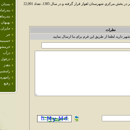
حميديه شهري است در استان خوزستان. اين شهر در بخش مرکزي شهرستان اهواز قرار گرفته و در سال 1385، تعداد 22,001
بستان
بندراما
بندرما
بهبهان
جايزان
نظرات
حر
شهر دارید لطفا از طریق این فرم برای ما ارسال نمایید.
حسينيه
خرمشه
دزآب
دزفول
دهدز
رامشير
رامهرم
رفيع