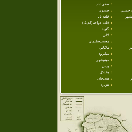
صفي آباد
م خميني
صيدون
هشهر
قلعه تل
قلعه خواجه (انديكا)
گتوند
لالي
مسجدسليمان
ر
ملاثاني
ميانرود
مينوشهر
ويس
هفتكل
ز
هنديجان
هويزه