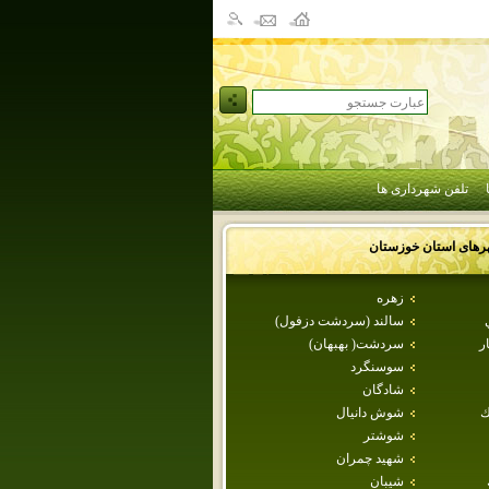
تلفن شهرداری ها
رهای استان
خوزستان
زهره
سالند (سردشت دزفول)
ر
سردشت( بهبهان)
سوسنگرد
شادگان
ك
شوش دانيال
شوشتر
شهيد چمران
شيبان