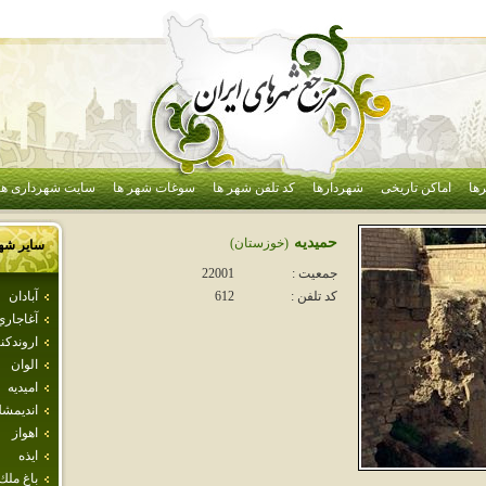
ها
اماکن تاریخی
شهردارها
کد تلفن شهر ها
سوغات شهر ها
سایت شهرداری ها
حميديه
(خوزستان)
سایر شه
جمعیت :
22001
آبادان
کد تلفن :
612
آغاجاري
اروندكنا
الوان
اميديه
انديمش
اهواز
ايذه
باغ ملك