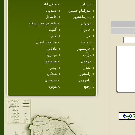
بستان
صفي آباد
بندرامام خميني
صيدون
بندرماهشهر
قلعه تل
بهبهان
قلعه خواجه (انديكا)
جايزان
گتوند
حر
لالي
حميديه
مسجدسليمان
خرمشهر
ملاثاني
دزآب
ميانرود
دزفول
مينوشهر
دهدز
ويس
رامشير
هفتكل
رامهرمز
هنديجان
رفيع
هويزه