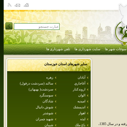
سوغات شهر ها
سایت شهرداری ها
تلفن شهرداری ها
سایر شهرهای استان
خوزستان
آبادان
زهره
آغاجاري
سالند (سردشت دزفول)
اروندكنار
سردشت( بهبهان)
الوان
سوسنگرد
اميديه
شادگان
انديمشك
شوش دانيال
اهواز
شوشتر
ايذه
شهيد چمران
حسينيه شهري است در استان خوزستان. اين شهر در بخش الوار گرمسيري شهرستان انديمشک قرار گرفته و در سال 1385،
باغ ملك
شيبان