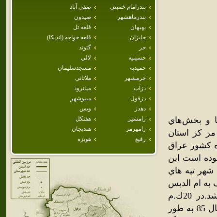
بندرامام خميني
صفي آباد
بندرماهشهر
صيدون
بهبهان
قلعه تل
جايزان
قلعه خواجه (انديكا)
حر
گتوند
حسينيه
لالي
حميديه
مسجدسليمان
خرمشهر
ملاثاني
دزآب
ميانرود
دزفول
مينوشهر
دهدز
ويس
 و بخش‌هاي
رامشير
هفتكل
رامهرمز
هنديجان
ي خوزستان در 85 كليومتري مر كز استان
رفيع
هويزه
ه کشور عراق
بوده است اين
در 20ك.م شمالي اين شهر تپه هاي
 به ام الدبس
كه محل تفريح ساكنان شهرهاي استان در فصل زمستان مي باشد.در 20ك.م
شمالغرب اين شهر بازارچه مرزي معروف چذابه قراردارد كه در سال 85 به طور