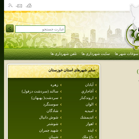
سوغات شهر ها
سایت شهرداری ها
تلفن شهرداری ها
سایر شهرهای استان
خوزستان
آبادان
زهره
آغاجاري
سالند (سردشت دزفول)
اروندكنار
سردشت( بهبهان)
الوان
سوسنگرد
اميديه
شادگان
انديمشك
شوش دانيال
اهواز
شوشتر
ايذه
شهيد چمران
باغ ملك
شيبان