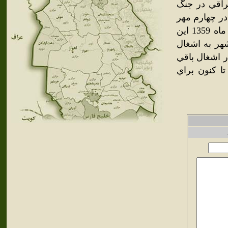
عراقي در جنگ
در چهارم مهر
ماه 1359 شهر بستان را به اشغال خود درآوردند. اما در هشتم مهر ماه 1359 اين
براي بار دوم اين شهر به اشغال
 درآمد و تا عمليات طريق‌القدس در دهم آذر ماه 1360 در اشغال باقي
د که تا کنون براي